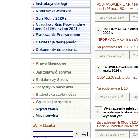
Instrukcja obsługi
POSTANOWIENIE NR 416/20
z dnia 16 maja 2024 r. w s
Kontrole zewnętrzne
12
Czy
2024-05-16 15
Spis Rolny 2020 r.
Narodowy Spis Powszechny
Ludności i Mieszkań 2021 r.
INFORMACJA Komisar
8
2024 r.
Planowanie Przestrzenne
INFORMACJA Komisarza Wyb
Deklaracja dostępności
Na podstawie art. 182 § 7 u.
Dokumenty do pobrania
38
Czy
2024-05-10 20
Prawo Miejscowe
OBWIESZCZENIE Burm
9
maja 2024 r.
Jak załatwić sprawę
OBWIESZCZENIE Burmistrza 
Redaktorzy Strony
Statystyka odwiedzin
Na podstawie art. 16 ...
Statystyka czytalności
35
Czy
2024-05-10 20
Wyszukaj urzędnika
Wyznaczenie miejsc 
Rejestr zmian
10
urzędowych obwieszc
Mapa serwisu
wyborczych
Zarządzenie Nr 0050.53.20
Wyszukiwarka
z dnia 26 kwietnia 2024 r. w 
18
Czy
2024-04-26 15