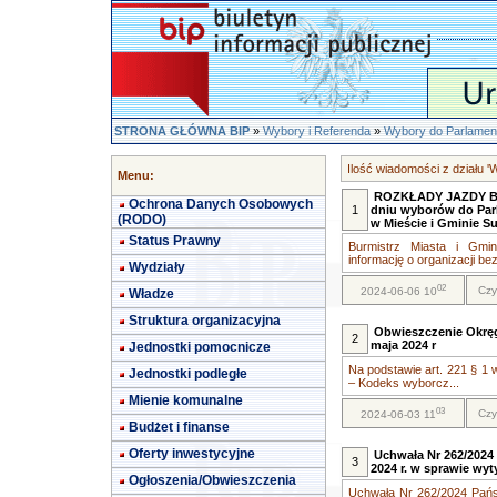
STRONA GŁÓWNA BIP
»
Wybory i Referenda
»
Wybory do Parlament
Ilość wiadomości z działu '
Menu:
ROZKŁADY JAZDY 
Ochrona Danych Osobowych
1
dniu wyborów do Parl
(RODO)
w Mieście i Gminie 
Status Prawny
Burmistrz Miasta i Gmi
informację o organizacji bez
Wydziały
02
Czy
2024-06-06 10
Władze
Struktura organizacyjna
Obwieszczenie Okręg
2
maja 2024 r
Jednostki pomocnicze
Na podstawie art. 221 § 1 w
Jednostki podległe
– Kodeks wyborcz...
Mienie komunalne
03
Czy
2024-06-03 11
Budżet i finanse
Oferty inwestycyjne
Uchwała Nr 262/2024
3
2024 r. w sprawie w
Ogłoszenia/Obwieszczenia
Uchwała Nr 262/2024 Pańs