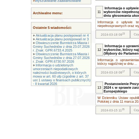
»
Wyszukiwanie zaawansowane
Informacja o upływi
11
wyborców niepełnosp
Archiwalne menu:
dniu głosowania ukoń
Informacja o upływie t
niepełnosprawnych oraz wy
Ostatnie 5 wiadomości:
23
Czy
2024-03-18 08
»
Aktualizacja planu postępowań nr 4
»
Aktualizacja planu postępowań nr 3
»
Obwieszczenie Burmistrza Miasta i
Informacja o uprawn
Gminy Suchedniów z dnia 23.07.2026
12
wyborców, którzy naj
r. Znak: GPR.6733.4.2025
(Wybory do Parlament
»
Obwieszczenie Burmistrza Miasta i
Gminy Suchedniów z dnia 27.07.2026
Informacja o uprawnieni
r. Znak: GPR.6730.97.2026
którzy najpóźniej w dniu ...
»
Informacja o udzielonych
umorzeniach niepodatkowych
17
Czy
należności budżetowych, o których
2024-03-18 08
mowa w art. 60 ufp (zgodnie z art. 37
ust 1 ustawy o finansach publicznych)
- II kwartał 2026
Postanowienie Prezyd
13
2024 r. w sprawie za
Europejskiego
W Dzienniku Ustaw opubli
Polskiej z dnia 11 marca 20.
35
Czy
2024-03-15 11