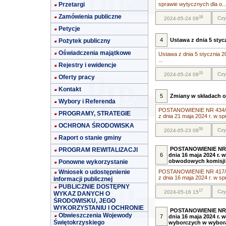
Przetargi
sprawie wytycznych dla o..
Zamówienia publiczne
18
Czy
2024-05-24 09
Petycje
4
Ustawa z dnia 5 styc
Pożytek publiczny
Oświadczenia majątkowe
Ustawa z dnia 5 stycznia 2
...
Rejestry i ewidencje
15
Czy
2024-05-24 09
Oferty pracy
Kontakt
5
Zmiany w składach 
Wybory i Referenda
POSTANOWIENIE NR 434/20
PROGRAMY, STRATEGIE
z dnia 21 maja 2024 r. w sp
OCHRONA ŚRODOWISKA
55
Czy
2024-05-23 09
Raport o stanie gminy
POSTANOWIENIE NR 4
PROGRAM REWITALIZACJI
6
dnia 16 maja 2024 r.
obwodowych komisji
Ponowne wykorzystanie
Wniosek o udostępnienie
POSTANOWIENIE NR 417/20
z dnia 16 maja 2024 r. w spr
informacji publicznej
PUBLICZNIE DOSTĘPNY
17
Czy
2024-05-16 15
WYKAZ DANYCH O
ŚRODOWISKU, JEGO
WYKORZYSTANIU I OCHRONIE
POSTANOWIENIE NR 4
Obwieszczenia Wojewody
7
dnia 16 maja 2024 r.
Świętokrzyskiego
wyborczych w wybora