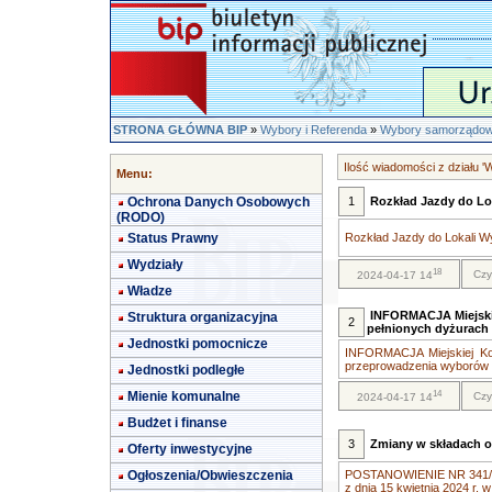
STRONA GŁÓWNA BIP
»
Wybory i Referenda
»
Wybory samorządow
Ilość wiadomości z działu
Menu:
Ochrona Danych Osobowych
1
Rozkład Jazdy do Lo
(RODO)
Status Prawny
Rozkład Jazdy do Lokali Wy
Wydziały
18
Czy
2024-04-17 14
Władze
INFORMACJA Miejski
Struktura organizacyjna
2
pełnionych dyżurach w
Jednostki pomocnicze
INFORMACJA Miejskiej Ko
przeprowadzenia wyborów o
Jednostki podległe
14
Mienie komunalne
Czy
2024-04-17 14
Budżet i finanse
3
Zmiany w składach 
Oferty inwestycyjne
Ogłoszenia/Obwieszczenia
POSTANOWIENIE NR 341/20
z dnia 15 kwietnia 2024 r. w