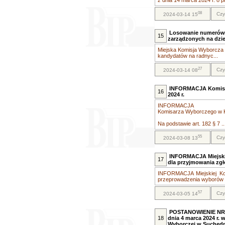
z dnia 14 marca 2024 r. o 
08
Czy
2024-03-14 15
Losowanie numerów 
15
zarządzonych na dzień
Miejska Komisja Wyborcza w
kandydatów na radnyc...
27
Czy
2024-03-14 08
INFORMACJA Komisar
16
2024 r.
INFORMACJA
Komisarza Wyborczego w Ki
Na podstawie art. 182 § 7 ..
55
Czy
2024-03-08 13
INFORMACJA Miejskie
17
dla przyjmowania zgł
INFORMACJA Miejskiej Ko
przeprowadzenia wyborów o
57
Czy
2024-03-05 14
POSTANOWIENIE NR 2
18
dnia 4 marca 2024 r. 
Wyborczej w Suched