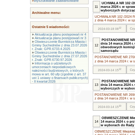
»
Wyszukiwanie zaawansowane
UCHWAŁA NR 102 /2
11
marca 2024 r. w spra
wyborczych dotycząc
Archiwalne menu:
UCHWAŁA NR 102 /2024
z dnia 4 marca 2024 r. w sp
Ostatnie 5 wiadomości:
12
Czy
2024-03-18 08
»
Aktualizacja planu postępowań nr 4
»
Aktualizacja planu postępowań nr 3
POSTANOWIENIE NR 2
»
Obwieszczenie Burmistrza Miasta i
dnia 14 marca 2024 r
Gminy Suchedniów z dnia 23.07.2026
12
obwodowych komisji
r. Znak: GPR.6733.4.2025
samorządu
»
Obwieszczenie Burmistrza Miasta i
Gminy Suchedniów z dnia 27.07.2026
POSTANOWIENIE NR 270/20
r. Znak: GPR.6730.97.2026
z dnia 14 marca 2024 r. w 
»
Informacja o udzielonych
umorzeniach niepodatkowych
12
Czy
2024-03-14 15
należności budżetowych, o których
mowa w art. 60 ufp (zgodnie z art. 37
ust 1 ustawy o finansach publicznych)
POSTANOWIENIE NR 2
- II kwartał 2026
13
dnia 14 marca 2024 r
wyborczych w wybora
POSTANOWIENIE NR 269/20
z dnia 14 marca 2024 r. w s
10
Czy
2024-03-14 15
OBWIESZCZENIE Miejs
14
14 marca 2024 r. o p
w wyborach do Rady 
OBWIESZCZENIE Miejskiej 