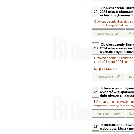
Obwieszczenie Burmi
22
2024 roku o okręgach 
radnych wybieranych
Obwieszczenie Burmistrza 
z dnia 9 lutego 2024 roku 
22
Czy
2024-02-09 15
Obwieszczenie Burmi
23
2024 roku o numerac
wyznaczonych siedz
Obwieszczenie Burmistrza 
z dnia 9 lutego 2024 roku
Na podstawie art. ...
13
Czy
2024-02-09 14
Informacja o upływi
24
wyborców niepełnosp
dniu głosowania ukoń
Informacja o upływie t
niepełnosprawnych oraz wy
43
Czy
2024-02-09 09
Informacja o uprawn
25
wyborców, którzy naj