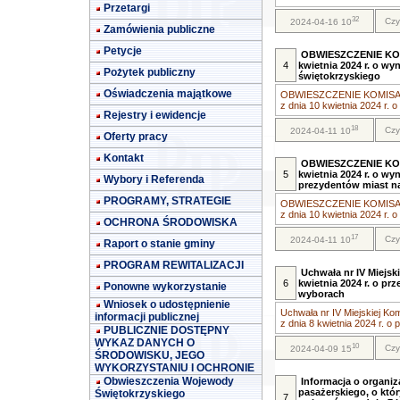
Przetargi
32
Czy
2024-04-16 10
Zamówienia publiczne
Petycje
OBWIESZCZENIE KO
4
kwietnia 2024 r. o w
Pożytek publiczny
świętokrzyskiego
Oświadczenia majątkowe
OBWIESZCZENIE KOMISA
z dnia 10 kwietnia 2024 r. 
Rejestry i ewidencje
18
Czy
2024-04-11 10
Oferty pracy
Kontakt
OBWIESZCZENIE KO
5
kwietnia 2024 r. o w
Wybory i Referenda
prezydentów miast n
PROGRAMY, STRATEGIE
OBWIESZCZENIE KOMISA
z dnia 10 kwietnia 2024 r. 
OCHRONA ŚRODOWISKA
17
Czy
2024-04-11 10
Raport o stanie gminy
PROGRAM REWITALIZACJI
Uchwała nr IV Miejsk
6
kwietnia 2024 r. o 
Ponowne wykorzystanie
wyborach
Wniosek o udostępnienie
Uchwała nr IV Miejskiej Ko
informacji publicznej
z dnia 8 kwietnia 2024 r. o
PUBLICZNIE DOSTĘPNY
WYKAZ DANYCH O
10
Czy
2024-04-09 15
ŚRODOWISKU, JEGO
WYKORZYSTANIU I OCHRONIE
Obwieszczenia Wojewody
Informacja o organi
pasażerskiego, o któ
Świętokrzyskiego
7