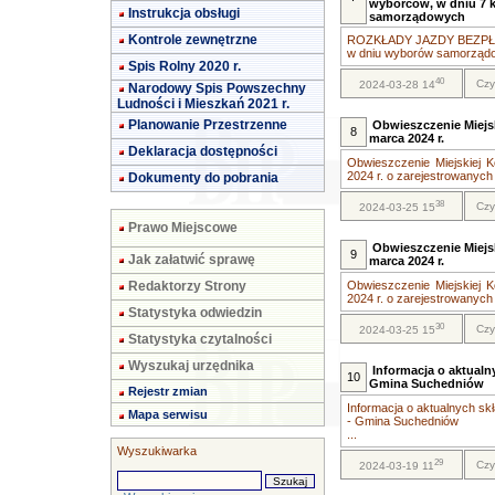
wyborców, w dniu 7 k
Instrukcja obsługi
samorządowych
Kontrole zewnętrzne
ROZKŁADY JAZDY BEZP
w dniu wyborów samorządow
Spis Rolny 2020 r.
40
Czy
2024-03-28 14
Narodowy Spis Powszechny
Ludności i Mieszkań 2021 r.
Planowanie Przestrzenne
Obwieszczenie Miejs
8
marca 2024 r.
Deklaracja dostępności
Obwieszczenie Miejskiej 
2024 r. o zarejestrowanych .
Dokumenty do pobrania
38
Czy
2024-03-25 15
Prawo Miejscowe
Obwieszczenie Miejs
9
Jak załatwić sprawę
marca 2024 r.
Redaktorzy Strony
Obwieszczenie Miejskiej 
2024 r. o zarejestrowanych .
Statystyka odwiedzin
30
Czy
2024-03-25 15
Statystyka czytalności
Wyszukaj urzędnika
Informacja o aktual
10
Gmina Suchedniów
Rejestr zmian
Informacja o aktualnych s
Mapa serwisu
- Gmina Suchedniów
...
Wyszukiwarka
29
Czy
2024-03-19 11