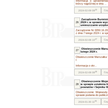
Informacja o uprawnieni
którzy najpóźniej w dniu ...
33
Czy
2024-02-09 09
Zarządzenie Burmistr
26
2024 r. w sprawie wy
umieszczanie urzędo
Zarządzenie Nr 0050.16.20
z dnia 7 lutego 2024 r. w sp
47
Czy
2024-02-08 10
Obwieszczenie Marsz
27
lutego 2024 r.
Obwieszczenie Marszałka 
r.
Informacja o okr...
36
Czy
2024-02-08 08
Obwieszczenie Wojewo
28
w sprawie ustalenia 
powiatów i Sejmiku 
Obwieszczenie Wojewody 
sprawie podania do publiczn
05
Czy
2024-01-30 11