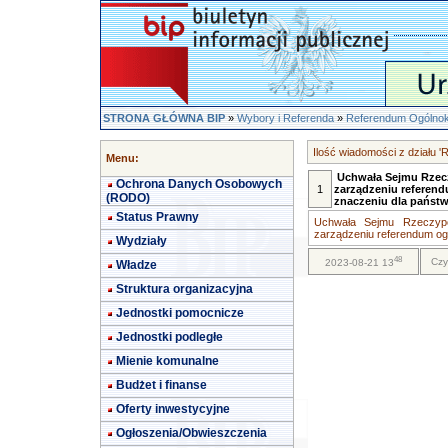
STRONA GŁÓWNA BIP
»
Wybory i Referenda
»
Referendum Ogólnok
Ilość wiadomości z działu 
Menu:
Uchwała Sejmu Rzeczyp
Ochrona Danych Osobowych
1
zarządzeniu referen
(RODO)
znaczeniu dla państ
Status Prawny
Uchwała Sejmu Rzeczypos
zarządzeniu referendum ogó
Wydziały
48
Czy
2023-08-21 13
Władze
Struktura organizacyjna
Jednostki pomocnicze
Jednostki podległe
Mienie komunalne
Budżet i finanse
Oferty inwestycyjne
Ogłoszenia/Obwieszczenia