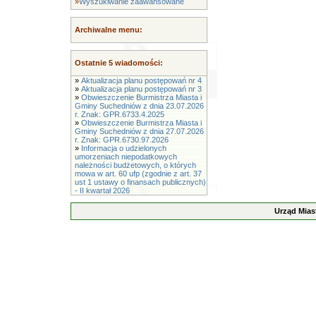
»
Wyszukiwanie zaawansowane
Archiwalne menu:
Ostatnie 5 wiadomości:
»
Aktualizacja planu postępowań nr 4
»
Aktualizacja planu postępowań nr 3
»
Obwieszczenie Burmistrza Miasta i
Gminy Suchedniów z dnia 23.07.2026
r. Znak: GPR.6733.4.2025
»
Obwieszczenie Burmistrza Miasta i
Gminy Suchedniów z dnia 27.07.2026
r. Znak: GPR.6730.97.2026
»
Informacja o udzielonych
umorzeniach niepodatkowych
należności budżetowych, o których
mowa w art. 60 ufp (zgodnie z art. 37
ust 1 ustawy o finansach publicznych)
- II kwartał 2026
Urząd Mias