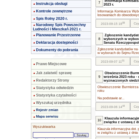
Informacja Komisarz
7
Instrukcja obsługi
2023 r.
Kontrole zewnętrzne
Informacja Komisarza Wybo
losowaniach do obwodowyc.
Spis Rolny 2020 r.
08
Czy
2023-09-15 18
Narodowy Spis Powszechny
Ludności i Mieszkań 2021 r.
Planowanie Przestrzenne
Zgłoszenie kandyda
8
wyborczych w wyborac
Deklaracja dostępności
Senatu Rzeczypospoli
Zgłoszenie kandydatów na
Dokumenty do pobrania
w wyborach do Sejmu Rzec
01
Czy
2023-09-07 11
Prawo Miejscowe
Jak załatwić sprawę
Obwieszczenie Burmi
9
września 2023 roku 
Redaktorzy Strony
wyznaczonych siedzi
Obwieszczenie Burmistrza
Statystyka odwiedzin
roku
Statystyka czytalności
Na podstawie ar...
Wyszukaj urzędnika
44
Czy
2023-09-06 14
Rejestr zmian
Mapa serwisu
Klauzula informacyj
10
związku z ustawą z dn
Wyszukiwarka
Klauzula informacyjna dot
w związku z ustawą z dnia 5