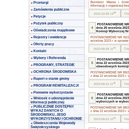
Burmistrz Miasta i Gmi
Przetargi
informację o organizacji bez
Zamówienia publiczne
59
Czy
2023-10-06 14
Petycje
Pożytek publiczny
POSTANOWIENIE NR 9
4
dnia 26 września 202
Oświadczenia majątkowe
Komisji Wyborczej N
Rejestry i ewidencje
POSTANOWIENIE NR 92/202
września 2023 r. w sprawie 
Oferty pracy
44
Czy
2023-09-28 11
Kontakt
Wybory i Referenda
POSTANOWIENIE NR 8
5
dnia 22 września 202
PROGRAMY, STRATEGIE
obwodowych komisji
OCHRONA ŚRODOWISKA
POSTANOWIENIE NR 89/202
z dnia 22 września 2023 r. 
Raport o stanie gminy
46
Czy
2023-09-22 11
PROGRAM REWITALIZACJI
Ponowne wykorzystanie
POSTANOWIENIE NR 8
Wniosek o udostępnienie
6
dnia 22 września 202
wyborczych w wyborac
informacji publicznej
PUBLICZNIE DOSTĘPNY
POSTANOWIENIE NR 88/202
WYKAZ DANYCH O
z dnia 22 września 2023 r. 
ŚRODOWISKU, JEGO
WYKORZYSTANIU I OCHRONIE
03
Czy
2023-09-22 11
Obwieszczenia Wojewody
Świętokrzyskiego