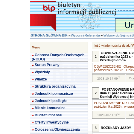
STRONA GŁÓWNA BIP
»
Wybory i Referenda
»
Wybory do Sejmu i S
Ilość wiadomości z działu '
Menu:
OBWIESZCZENIE Okręg
Ochrona Danych Osobowych
1
października 2023 r. -
(RODO)
Przedsiębiorców
Status Prawny
OBWIESZCZENIE Okręgow
października 2023 r. - Unie
Wydziały
03
Czy
2023-10-14 09
Władze
Struktura organizacyjna
POSTANOWIENIE NR 1
2
dnia 11 października
Jednostki pomocnicze
Komisji Wyborczej N
Jednostki podległe
POSTANOWIENIE NR 129/20
października 2023 r. w spra.
Mienie komunalne
56
Budżet i finanse
Czy
2023-10-11 11
Oferty inwestycyjne
3
ROZKŁADY JAZDY -
Ogłoszenia/Obwieszczenia