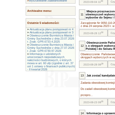
»
Wyszukiwanie zaawansowane
00
Czy
2023-09-04 11
Archiwalne menu:
Miejsca przeznaczon
11
obwieszczeń wyborcz
wyborów do Sejmu i 
Ostatnie 5 wiadomości:
Zarządzenie Nr 0050.110.2
z dnia 24 sierpnia 2023 r. w 
»
Aktualizacja planu postępowań nr 4
»
Aktualizacja planu postępowań nr 3
50
Czy
2023-08-28 12
»
Obwieszczenie Burmistrza Miasta i
Gminy Suchedniów z dnia 23.07.2026
r. Znak: GPR.6733.4.2025
Obwieszczenie Państ
»
Obwieszczenie Burmistrza Miasta i
12
r. o okręgach wyborc
Gminy Suchedniów z dnia 27.07.2026
Polskiej i do Senatu 
r. Znak: GPR.6730.97.2026
»
Informacja o udzielonych
Obwieszczenie Państwowej
umorzeniach niepodatkowych
okręgach wyborczych w wy
należności budżetowych, o których
mowa w art. 60 ufp (zgodnie z art. 37
29
Czy
2023-08-28 08
ust 1 ustawy o finansach publicznych)
- II kwartał 2026
13
Jak zostać kandydat
Zadania obwodowej komisji
Do zadań obwodowej komisj
przepro...
05
Czy
2023-08-23 09
14
Informacja o uprawn