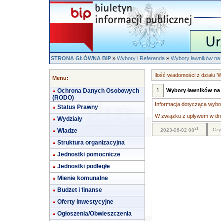
STRONA GŁÓWNA BIP
»
Wybory i Referenda
»
Wybory ławników na
Ilość wiadomości z działu 
Menu:
Ochrona Danych Osobowych
1
Wybory ławników na 
(RODO)
Informacja dotycząca wybo
Status Prawny
W związku z upływem w dniu
Wydziały
31
Czy
Władze
2023-06-02 08
Struktura organizacyjna
Jednostki pomocnicze
Jednostki podległe
Mienie komunalne
Budżet i finanse
Oferty inwestycyjne
Ogłoszenia/Obwieszczenia