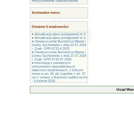
»
Wyszukiwanie zaawansowane
Archiwalne menu:
Ostatnie 5 wiadomości:
»
Aktualizacja planu postępowań nr 4
»
Aktualizacja planu postępowań nr 3
»
Obwieszczenie Burmistrza Miasta i
Gminy Suchedniów z dnia 23.07.2026
r. Znak: GPR.6733.4.2025
»
Obwieszczenie Burmistrza Miasta i
Gminy Suchedniów z dnia 27.07.2026
r. Znak: GPR.6730.97.2026
»
Informacja o udzielonych
umorzeniach niepodatkowych
należności budżetowych, o których
mowa w art. 60 ufp (zgodnie z art. 37
ust 1 ustawy o finansach publicznych)
- II kwartał 2026
Urząd Mias