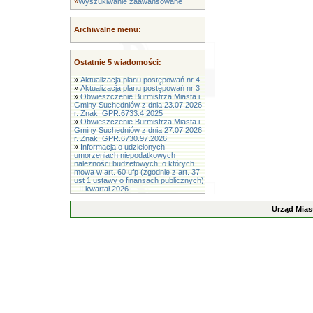
»
Wyszukiwanie zaawansowane
Archiwalne menu:
Ostatnie 5 wiadomości:
»
Aktualizacja planu postępowań nr 4
»
Aktualizacja planu postępowań nr 3
»
Obwieszczenie Burmistrza Miasta i
Gminy Suchedniów z dnia 23.07.2026
r. Znak: GPR.6733.4.2025
»
Obwieszczenie Burmistrza Miasta i
Gminy Suchedniów z dnia 27.07.2026
r. Znak: GPR.6730.97.2026
»
Informacja o udzielonych
umorzeniach niepodatkowych
należności budżetowych, o których
mowa w art. 60 ufp (zgodnie z art. 37
ust 1 ustawy o finansach publicznych)
- II kwartał 2026
Urząd Mias