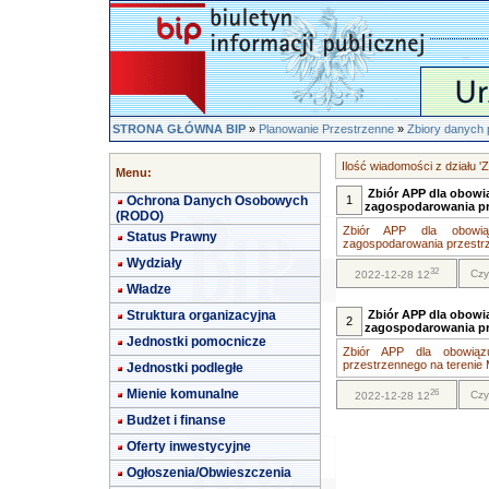
STRONA GŁÓWNA BIP
»
Planowanie Przestrzenne
»
Zbiory danych 
Ilość wiadomości z działu '
Menu:
Zbiór APP dla obowi
Ochrona Danych Osobowych
1
zagospodarowania p
(RODO)
Zbiór APP dla obowią
Status Prawny
zagospodarowania przestrz
Wydziały
32
Czy
2022-12-28 12
Władze
Struktura organizacyjna
Zbiór APP dla obowi
2
zagospodarowania p
Jednostki pomocnicze
Zbiór APP dla obowiąz
przestrzennego na terenie M
Jednostki podległe
Mienie komunalne
26
Czy
2022-12-28 12
Budżet i finanse
Oferty inwestycyjne
Ogłoszenia/Obwieszczenia