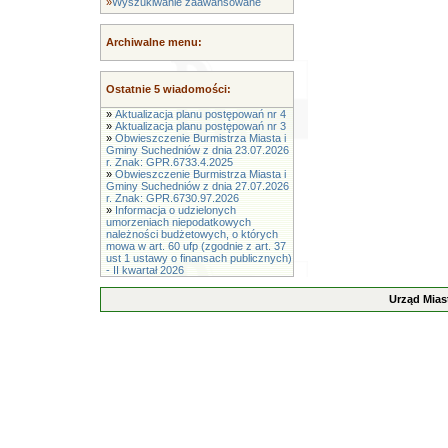
»
Wyszukiwanie zaawansowane
Archiwalne menu:
Ostatnie 5 wiadomości:
»
Aktualizacja planu postępowań nr 4
»
Aktualizacja planu postępowań nr 3
»
Obwieszczenie Burmistrza Miasta i
Gminy Suchedniów z dnia 23.07.2026
r. Znak: GPR.6733.4.2025
»
Obwieszczenie Burmistrza Miasta i
Gminy Suchedniów z dnia 27.07.2026
r. Znak: GPR.6730.97.2026
»
Informacja o udzielonych
umorzeniach niepodatkowych
należności budżetowych, o których
mowa w art. 60 ufp (zgodnie z art. 37
ust 1 ustawy o finansach publicznych)
- II kwartał 2026
Urząd Mias