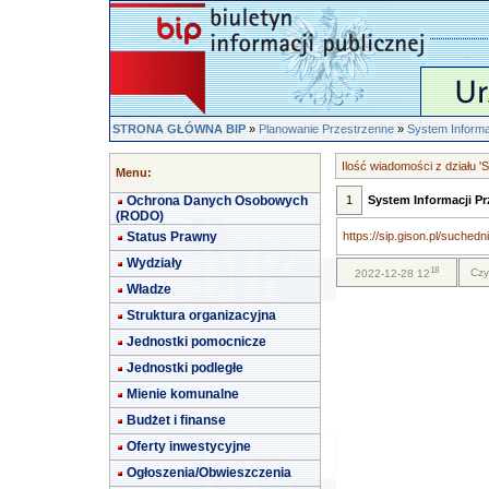
STRONA GŁÓWNA BIP
»
Planowanie Przestrzenne
»
System Informa
Ilość wiadomości z działu '
Menu:
Ochrona Danych Osobowych
1
System Informacji Pr
(RODO)
Status Prawny
https://sip.gison.pl/suchedni
Wydziały
18
Czy
2022-12-28 12
Władze
Struktura organizacyjna
Jednostki pomocnicze
Jednostki podległe
Mienie komunalne
Budżet i finanse
Oferty inwestycyjne
Ogłoszenia/Obwieszczenia