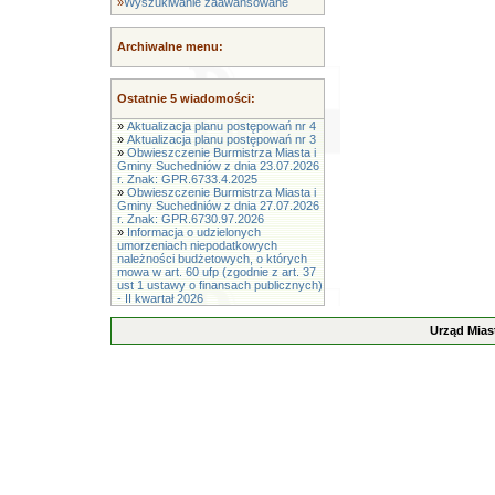
»
Wyszukiwanie zaawansowane
Archiwalne menu:
Ostatnie 5 wiadomości:
»
Aktualizacja planu postępowań nr 4
»
Aktualizacja planu postępowań nr 3
»
Obwieszczenie Burmistrza Miasta i
Gminy Suchedniów z dnia 23.07.2026
r. Znak: GPR.6733.4.2025
»
Obwieszczenie Burmistrza Miasta i
Gminy Suchedniów z dnia 27.07.2026
r. Znak: GPR.6730.97.2026
»
Informacja o udzielonych
umorzeniach niepodatkowych
należności budżetowych, o których
mowa w art. 60 ufp (zgodnie z art. 37
ust 1 ustawy o finansach publicznych)
- II kwartał 2026
Urząd Mias