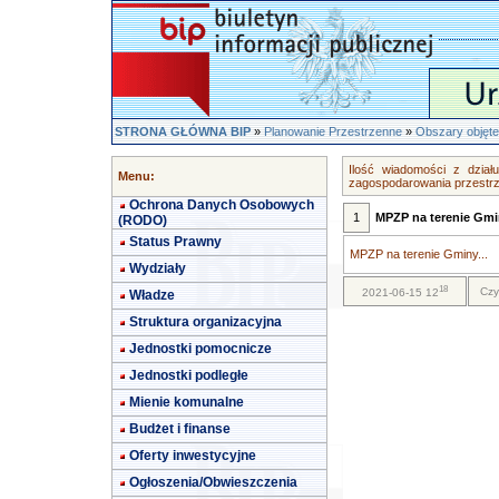
STRONA GŁÓWNA BIP
»
Planowanie Przestrzenne
»
Obszary objęte
Ilość wiadomości z dział
Menu:
zagospodarowania przestr
Ochrona Danych Osobowych
1
MPZP na terenie Gmi
(RODO)
Status Prawny
MPZP na terenie Gminy...
Wydziały
18
Czy
2021-06-15 12
Władze
Struktura organizacyjna
Jednostki pomocnicze
Jednostki podległe
Mienie komunalne
Budżet i finanse
Oferty inwestycyjne
Ogłoszenia/Obwieszczenia