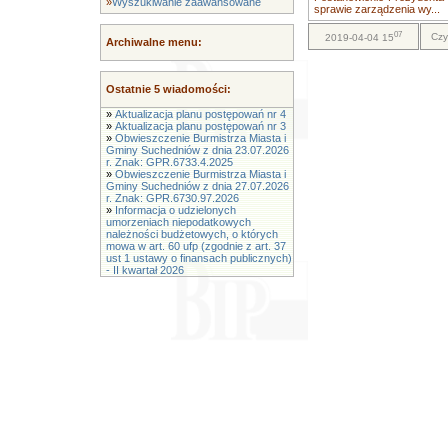
»
Wyszukiwanie zaawansowane
sprawie zarządzenia wy...
07
Czy
2019-04-04 15
Archiwalne menu:
Ostatnie 5 wiadomości:
»
Aktualizacja planu postępowań nr 4
»
Aktualizacja planu postępowań nr 3
»
Obwieszczenie Burmistrza Miasta i
Gminy Suchedniów z dnia 23.07.2026
r. Znak: GPR.6733.4.2025
»
Obwieszczenie Burmistrza Miasta i
Gminy Suchedniów z dnia 27.07.2026
r. Znak: GPR.6730.97.2026
»
Informacja o udzielonych
umorzeniach niepodatkowych
należności budżetowych, o których
mowa w art. 60 ufp (zgodnie z art. 37
ust 1 ustawy o finansach publicznych)
- II kwartał 2026