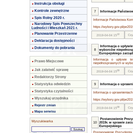
Instrukcja obsługi
Kontrole zewnętrzne
7
Informacje Państwo
Spis Rolny 2020 r.
Informacje Państwowa Kom
Narodowy Spis Powszechny
https://wybory.gov.pl/pe201
Ludności i Mieszkań 2021 r.
Planowanie Przestrzenne
10
Czy
2019-04-04 15
Deklaracja dostępności
Informacja o upływi
Dokumenty do pobrania
8
wyborców niepełnos
Europejskiego zarząd
Informacja o upływie t
Prawo Miejscowe
niepełnosprawnych w wybor
Jak załatwić sprawę
09
Czy
2019-04-04 15
Redaktorzy Strony
Statystyka odwiedzin
9
Informacja o upraw
Statystyka czytalności
Informacja o uprawnieniac
Wyszukaj urzędnika
https://wybory.gov.pl/pe2019
Rejestr zmian
08
Czy
2019-04-04 15
Mapa serwisu
Postanowienie Prezyd
Wyszukiwarka
10
2019r. w sprawie zar
Europejskiego
Postanowienie Prezydenta R