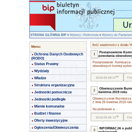
STRONA GŁÓWNA BIP
»
Wybory i Referenda
»
Wybory do Parlament
Ilość wiadomości z działu '
Menu:
Postanowienie Komis
Ochrona Danych Osobowych
1
powołania obwodowy
(RODO)
Postanowienie Komisarza
Status Prawny
obwodowych komisji wybo
...
Wydziały
54
Czy
Władze
2019-05-09 07
Struktura organizacyjna
Obwieszczenie Burmi
2
Jednostki pomocnicze
kwietnia 2019 roku
Obwieszczenie Burmistrza 
Jednostki podległe
z dnia 26 kwietnia 2019 rok
Mienie komunalne
Na podstawie a...
Budżet i finanse
49
Czy
2019-05-06 12
Oferty inwestycyjne
Ogłoszenia/Obwieszczenia
INFORMACJA o publi
3
wyborczych