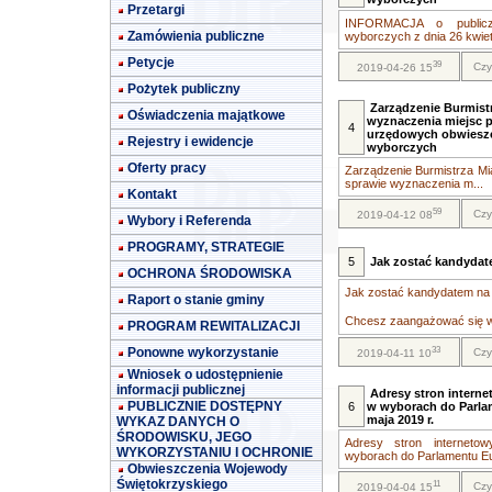
Przetargi
INFORMACJA o publicz
Zamówienia publiczne
wyborczych z dnia 26 kwietn
Petycje
39
Czy
2019-04-26 15
Pożytek publiczny
Zarządzenie Burmist
Oświadczenia majątkowe
wyznaczenia miejsc 
4
urzędowych obwieszc
Rejestry i ewidencje
wyborczych
Oferty pracy
Zarządzenie Burmistrza Mia
sprawie wyznaczenia m...
Kontakt
59
Czy
2019-04-12 08
Wybory i Referenda
PROGRAMY, STRATEGIE
5
Jak zostać kandydat
OCHRONA ŚRODOWISKA
Jak zostać kandydatem na 
Raport o stanie gminy
Chcesz zaangażować się w
PROGRAM REWITALIZACJI
33
Ponowne wykorzystanie
Czy
2019-04-11 10
Wniosek o udostępnienie
informacji publicznej
Adresy stron intern
PUBLICZNIE DOSTĘPNY
6
w wyborach do Parlam
maja 2019 r.
WYKAZ DANYCH O
ŚRODOWISKU, JEGO
Adresy stron interneto
WYKORZYSTANIU I OCHRONIE
wyborach do Parlamentu Eu
Obwieszczenia Wojewody
Świętokrzyskiego
11
Czy
2019-04-04 15