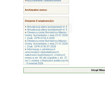
»
Wyszukiwanie zaawansowane
Archiwalne menu:
Ostatnie 5 wiadomości:
»
Aktualizacja planu postępowań nr 4
»
Aktualizacja planu postępowań nr 3
»
Obwieszczenie Burmistrza Miasta i
Gminy Suchedniów z dnia 23.07.2026
r. Znak: GPR.6733.4.2025
»
Obwieszczenie Burmistrza Miasta i
Gminy Suchedniów z dnia 27.07.2026
r. Znak: GPR.6730.97.2026
»
Informacja o udzielonych
umorzeniach niepodatkowych
należności budżetowych, o których
mowa w art. 60 ufp (zgodnie z art. 37
ust 1 ustawy o finansach publicznych)
- II kwartał 2026
Urząd Mias