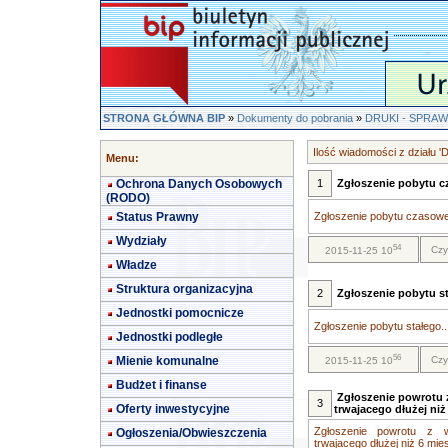
STRONA GŁÓWNA BIP
»
Dokumenty do pobrania
»
DRUKI - SPRA
Ilość wiadomości z dzia
Menu:
Ochrona Danych Osobowych
1
Zgłoszenie pobytu 
(RODO)
Status Prawny
Zgłoszenie pobytu czasowe
Wydziały
54
Czy
2015-11-25 10
Władze
Struktura organizacyjna
2
Zgłoszenie pobytu s
Jednostki pomocnicze
Zgłoszenie pobytu stałego..
Jednostki podległe
56
Mienie komunalne
Czy
2015-11-25 10
Budżet i finanse
Zgłoszenie powrotu z
3
Oferty inwestycyjne
trwajacego dłużej niż
Zgłoszenie powrotu z w
Ogłoszenia/Obwieszczenia
trwajacego dłużej niż 6 mies