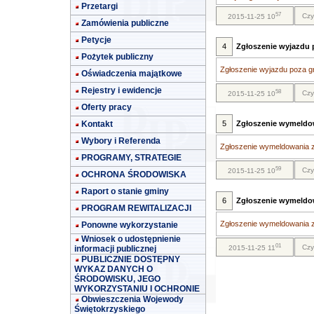
Przetargi
57
Czy
2015-11-25 10
Zamówienia publiczne
Petycje
4
Zgłoszenie wyjazdu p
Pożytek publiczny
Zgłoszenie wyjazdu poza gra
Oświadczenia majątkowe
Rejestry i ewidencje
58
Czy
2015-11-25 10
Oferty pracy
Kontakt
5
Zgłoszenie wymeldo
Wybory i Referenda
Zgłoszenie wymeldowania z
PROGRAMY, STRATEGIE
59
Czy
2015-11-25 10
OCHRONA ŚRODOWISKA
Raport o stanie gminy
6
Zgłoszenie wymeldow
PROGRAM REWITALIZACJI
Zgłoszenie wymeldowania z 
Ponowne wykorzystanie
Wniosek o udostępnienie
01
Czy
informacji publicznej
2015-11-25 11
PUBLICZNIE DOSTĘPNY
WYKAZ DANYCH O
ŚRODOWISKU, JEGO
WYKORZYSTANIU I OCHRONIE
Obwieszczenia Wojewody
Świętokrzyskiego