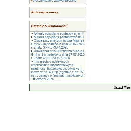
»
Wyszukiwanie zaawansowane
Archiwalne menu:
Ostatnie 5 wiadomości:
»
Aktualizacja planu postępowań nr 4
»
Aktualizacja planu postępowań nr 3
»
Obwieszczenie Burmistrza Miasta i
Gminy Suchedniów z dnia 23.07.2026
r. Znak: GPR.6733.4.2025
»
Obwieszczenie Burmistrza Miasta i
Gminy Suchedniów z dnia 27.07.2026
r. Znak: GPR.6730.97.2026
»
Informacja o udzielonych
umorzeniach niepodatkowych
należności budżetowych, o których
mowa w art. 60 ufp (zgodnie z art. 37
ust 1 ustawy o finansach publicznych)
- II kwartał 2026
Urząd Mias