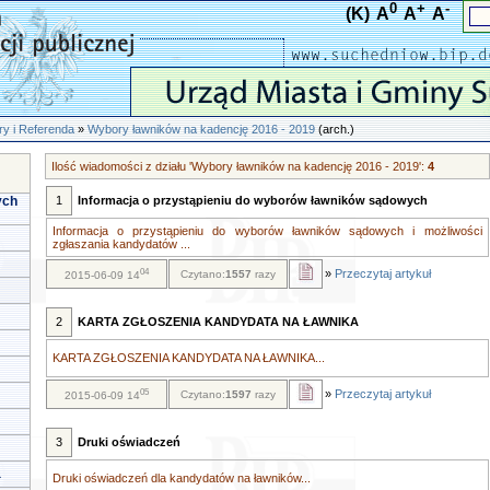
0
+
-
(K)
A
A
A
y i Referenda
»
Wybory ławników na kadencję 2016 - 2019
(arch.)
Ilość wiadomości z działu 'Wybory ławników na kadencję 2016 - 2019':
4
ych
1
Informacja o przystąpieniu do wyborów ławników sądowych
Informacja o przystąpieniu do wyborów ławników sądowych i możliwości
zgłaszania kandydatów ...
04
»
Przeczytaj artykuł
Czytano:
1557
razy
2015-06-09 14
2
KARTA ZGŁOSZENIA KANDYDATA NA ŁAWNIKA
KARTA ZGŁOSZENIA KANDYDATA NA ŁAWNIKA...
05
»
Przeczytaj artykuł
Czytano:
1597
razy
2015-06-09 14
3
Druki oświadczeń
a
Druki oświadczeń dla kandydatów na ławników...