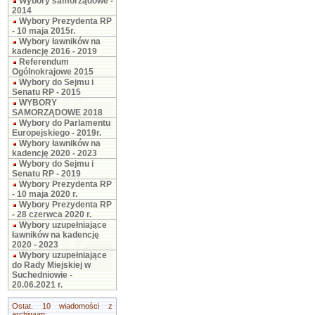
Wybory samorządowe -
2014
Wybory Prezydenta RP
- 10 maja 2015r.
Wybory ławników na
kadencję 2016 - 2019
Referendum
Ogólnokrajowe 2015
Wybory do Sejmu i
Senatu RP - 2015
WYBORY
SAMORZĄDOWE 2018
Wybory do Parlamentu
Europejskiego - 2019r.
Wybory ławników na
kadencję 2020 - 2023
Wybory do Sejmu i
Senatu RP - 2019
Wybory Prezydenta RP
- 10 maja 2020 r.
Wybory Prezydenta RP
- 28 czerwca 2020 r.
Wybory uzupełniające
ławników na kadencję
2020 - 2023
Wybory uzupełniające
do Rady Miejskiej w
Suchedniowie -
20.06.2021 r.
Ostat. 10 wiadomości z
archiwum: