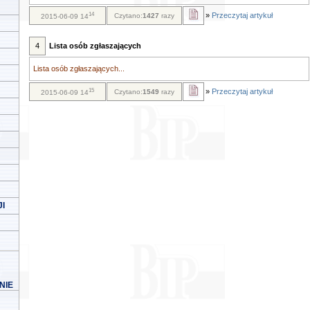
14
»
Przeczytaj artykuł
Czytano:
1427
razy
2015-06-09 14
4
Lista osób zgłaszających
Lista osób zgłaszających...
15
»
Przeczytaj artykuł
Czytano:
1549
razy
2015-06-09 14
I
NIE