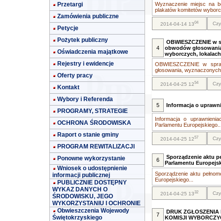
Przetargi
Wyznaczenie miejsc na b
plakatów komitetów wyborc.
Zamówienia publiczne
04
Czy
2014-04-14 13
Petycje
Pożytek publiczny
OBWIESZCZENIE w spr
4
obwodów głosowania
Oświadczenia majątkowe
wyborczych, lokalac
Rejestry i ewidencje
OBWIESZCZENIE w sprawi
głosowania, wyznaczonych s
Oferty pracy
54
Czy
2014-04-25 12
Kontakt
Wybory i Referenda
5
Informacja o upraw
PROGRAMY, STRATEGIE
Informacja o uprawnien
OCHRONA ŚRODOWISKA
Parlamentu Europejskiego..
Raport o stanie gminy
57
Czy
2014-04-25 12
PROGRAM REWITALIZACJI
Sporządzenie aktu 
Ponowne wykorzystanie
6
Parlamentu Europejs
Wniosek o udostępnienie
Sporządzenie aktu pełnom
informacji publicznej
Europejskiego...
PUBLICZNIE DOSTĘPNY
WYKAZ DANYCH O
32
Czy
2014-04-25 13
ŚRODOWISKU, JEGO
WYKORZYSTANIU I OCHRONIE
Obwieszczenia Wojewody
DRUK ZGŁOSZENI
7
Świętokrzyskiego
KOMISJI WYBORCZY