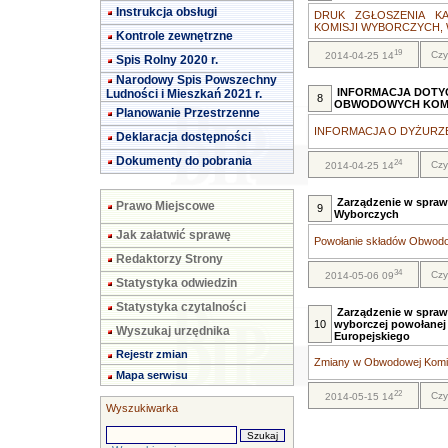
Instrukcja obsługi
DRUK ZGŁOSZENIA 
KOMISJI WYBORCZYCH, 
Kontrole zewnętrzne
19
Czy
2014-04-25 14
Spis Rolny 2020 r.
Narodowy Spis Powszechny
INFORMACJA DOTY
Ludności i Mieszkań 2021 r.
8
OBWODOWYCH KOMI
Planowanie Przestrzenne
INFORMACJA O DYŻURZE.
Deklaracja dostępności
Dokumenty do pobrania
24
Czy
2014-04-25 14
Zarządzenie w spra
Prawo Miejscowe
9
Wyborczych
Jak załatwić sprawę
Powołanie składów Obwodo
Redaktorzy Strony
34
Czy
2014-05-06 09
Statystyka odwiedzin
Statystyka czytalności
Zarządzenie w spraw
10
wyborczej powołanej
Wyszukaj urzędnika
Europejskiego
Rejestr zmian
Zmiany w Obwodowej Komisj
Mapa serwisu
22
Czy
2014-05-15 14
Wyszukiwarka