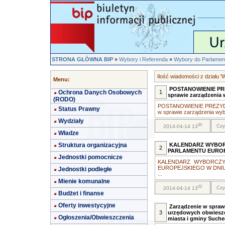
STRONA GŁÓWNA BIP
»
Wybory i Referenda
»
Wybory do Parlament
Ilość wiadomości z działu '
Menu:
POSTANOWIENIE PR
Ochrona Danych Osobowych
1
sprawie zarządzenia
(RODO)
POSTANOWIENIE PREZYD
Status Prawny
w sprawie zarządzenia wybo
Wydziały
00
Czy
2014-04-14 13
Władze
Struktura organizacyjna
KALENDARZ WYBO
2
PARLAMENTU EURO
Jednostki pomocnicze
KALENDARZ WYBORCZ
EUROPEJSKIEGO W DNIU 
Jednostki podległe
...
Mienie komunalne
02
Czy
2014-04-14 13
Budżet i finanse
Oferty inwestycyjne
Zarządzenie w spraw
3
urzędowych obwieszc
Ogłoszenia/Obwieszczenia
miasta i gminy Such