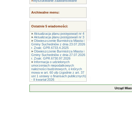
»
Wyszukiwanie zaawansowane
Archiwalne menu:
Ostatnie 5 wiadomości:
»
Aktualizacja planu postępowań nr 4
»
Aktualizacja planu postępowań nr 3
»
Obwieszczenie Burmistrza Miasta i
Gminy Suchedniów z dnia 23.07.2026
r. Znak: GPR.6733.4.2025
»
Obwieszczenie Burmistrza Miasta i
Gminy Suchedniów z dnia 27.07.2026
r. Znak: GPR.6730.97.2026
»
Informacja o udzielonych
umorzeniach niepodatkowych
należności budżetowych, o których
mowa w art. 60 ufp (zgodnie z art. 37
ust 1 ustawy o finansach publicznych)
- II kwartał 2026
Urząd Mias