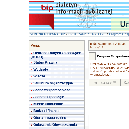
STRONA GŁÓWNA BIP
»
PROGRAMY, STRATEGIE
»
Program Gos
Ilość wiadomości z dział
Menu:
Gminy':
1
Ochrona Danych Osobowych
1
Program Gospodaro
(RODO)
Status Prawny
UCHWAŁA NR 54/IX/2012
RADY MIEJSKIEJ W SUC
Wydziały
z dnia 29 października 2012
w sprawie pr...
Władze
55
Czy
Struktura organizacyjna
2013-03-14 09
Jednostki pomocnicze
Jednostki podległe
Mienie komunalne
Budżet i finanse
Oferty inwestycyjne
Ogłoszenia/Obwieszczenia