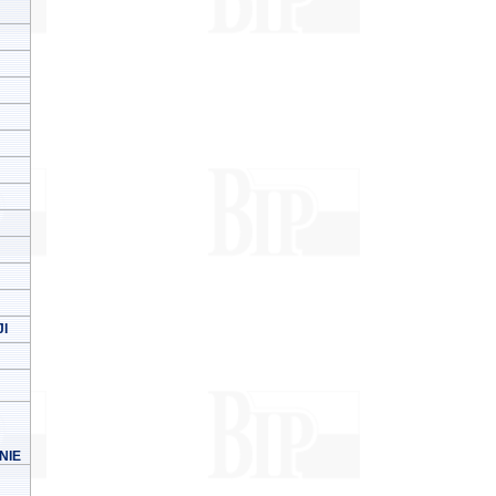
I
NIE