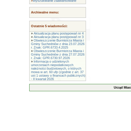
»
Wyszukiwanie zaawansowane
Archiwalne menu:
Ostatnie 5 wiadomości:
»
Aktualizacja planu postępowań nr 4
»
Aktualizacja planu postępowań nr 3
»
Obwieszczenie Burmistrza Miasta i
Gminy Suchedniów z dnia 23.07.2026
r. Znak: GPR.6733.4.2025
»
Obwieszczenie Burmistrza Miasta i
Gminy Suchedniów z dnia 27.07.2026
r. Znak: GPR.6730.97.2026
»
Informacja o udzielonych
umorzeniach niepodatkowych
należności budżetowych, o których
mowa w art. 60 ufp (zgodnie z art. 37
ust 1 ustawy o finansach publicznych)
- II kwartał 2026
Urząd Mias