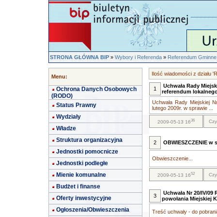
STRONA GŁÓWNA BIP
»
Wybory i Referenda
»
Referendum Gminne 
Ilość wiadomości z działu 
Menu:
Uchwała Rady Miejsk
Ochrona Danych Osobowych
1
referendum lokalneg
(RODO)
Uchwała Rady Miejskiej Nr
Status Prawny
lutego 2009r. w sprawie ...
Wydziały
36
Czy
2009-05-13 16
Władze
Struktura organizacyjna
2
OBWIESZCZENIE w sp
Jednostki pomocnicze
Obwieszczenie...
Jednostki podległe
52
Mienie komunalne
Czy
2009-05-13 16
Budżet i finanse
Uchwała Nr 20/IV/09 
3
Oferty inwestycyjne
powołania Miejskiej 
Ogłoszenia/Obwieszczenia
Treść uchwały - do pobrania