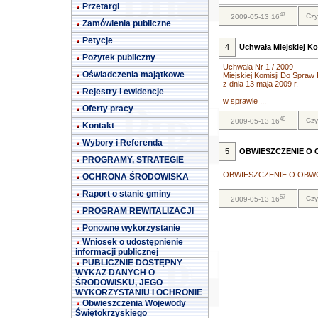
Przetargi
47
Czy
2009-05-13 16
Zamówienia publiczne
Petycje
4
Uchwała Miejskiej K
Pożytek publiczny
Uchwała Nr 1 / 2009
Oświadczenia majątkowe
Miejskiej Komisji Do Spra
z dnia 13 maja 2009 r.
Rejestry i ewidencje
w sprawie ...
Oferty pracy
49
Czy
2009-05-13 16
Kontakt
Wybory i Referenda
5
OBWIESZCZENIE O
PROGRAMY, STRATEGIE
OBWIESZCZENIE O OBWO
OCHRONA ŚRODOWISKA
Raport o stanie gminy
57
Czy
2009-05-13 16
PROGRAM REWITALIZACJI
Ponowne wykorzystanie
Wniosek o udostępnienie
informacji publicznej
PUBLICZNIE DOSTĘPNY
WYKAZ DANYCH O
ŚRODOWISKU, JEGO
WYKORZYSTANIU I OCHRONIE
Obwieszczenia Wojewody
Świętokrzyskiego