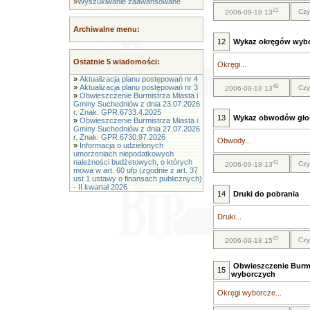
»
Wyszukiwanie zaawansowane
21
Czy
2006-09-18 13
Archiwalne menu:
12
Wykaz okręgów wybor
Ostatnie 5 wiadomości:
Okręgi...
»
Aktualizacja planu postępowań nr 4
40
»
Aktualizacja planu postępowań nr 3
Czy
2006-09-18 13
»
Obwieszczenie Burmistrza Miasta i
Gminy Suchedniów z dnia 23.07.2026
r. Znak: GPR.6733.4.2025
13
Wykaz obwodów głos
»
Obwieszczenie Burmistrza Miasta i
Gminy Suchedniów z dnia 27.07.2026
r. Znak: GPR.6730.97.2026
Obwody...
»
Informacja o udzielonych
umorzeniach niepodatkowych
należności budżetowych, o których
41
Czy
2006-09-18 13
mowa w art. 60 ufp (zgodnie z art. 37
ust 1 ustawy o finansach publicznych)
- II kwartał 2026
14
Druki do pobrania
Druki...
47
Czy
2006-09-18 15
Obwieszczenie Burmi
15
wyborczych
Okręgi wyborcze...