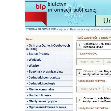
STRONA GŁÓWNA BIP
»
Wybory i Referenda
»
Wybory samorzadow
Ilość wiadomości z działu 
Menu:
Uchwała Nr 7/06 Miej
Ochrona Danych Osobowych
1
listopada 2006r.
(RODO)
Status Prawny
II tura wyborów...
Wydziały
44
Czy
2006-11-23 10
Władze
Obwieszczenie Miejsk
Struktura organizacyjna
2
kandydatów na radn
Jednostki pomocnicze
Kandydaci na radnych...
Jednostki podległe
18
Mienie komunalne
Czy
2006-10-25 09
Budżet i finanse
Obwieszczenie Miejs
3
Oferty inwestycyjne
kandydatach na Burm
Ogłoszenia/Obwieszczenia
Kandydaci na burmistrza...