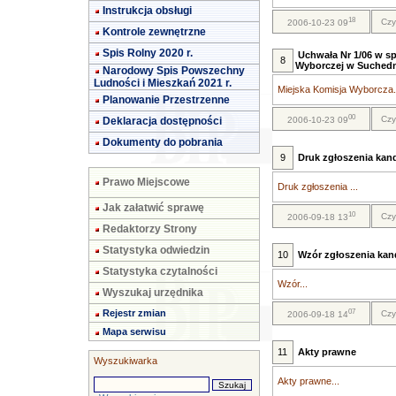
Instrukcja obsługi
18
Czy
2006-10-23 09
Kontrole zewnętrzne
Spis Rolny 2020 r.
Uchwała Nr 1/06 w sp
8
Wyborczej w Suched
Narodowy Spis Powszechny
Ludności i Mieszkań 2021 r.
Miejska Komisja Wyborcza.
Planowanie Przestrzenne
00
Czy
Deklaracja dostępności
2006-10-23 09
Dokumenty do pobrania
9
Druk zgłoszenia kan
Prawo Miejscowe
Druk zgłoszenia ...
Jak załatwić sprawę
10
Czy
2006-09-18 13
Redaktorzy Strony
Statystyka odwiedzin
10
Wzór zgłoszenia ka
Statystyka czytalności
Wzór...
Wyszukaj urzędnika
07
Rejestr zmian
Czy
2006-09-18 14
Mapa serwisu
11
Akty prawne
Wyszukiwarka
Akty prawne...