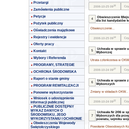
Przetargi
16
Czy
2006-10-25 09
Zamówienia publiczne
Petycje
Obwieszczenie Miejs
4
dla list kandydatów 
Pożytek publiczny
Obwieszczenie...
Oświadczenia majątkowe
Rejestry i ewidencje
14
Czy
2006-10-25 09
Oferty pracy
Uchwała w sprawie u
5
Kontakt
Wyborczej
Wybory i Referenda
Utrata członkostwa w OKW.
PROGRAMY, STRATEGIE
27
Czy
2006-10-24 09
OCHRONA ŚRODOWISKA
Raport o stanie gminy
Uchwała w sprawie 
6
Wyborczych
PROGRAM REWITALIZACJI
Zmiany w składach OKW...
Ponowne wykorzystanie
Wniosek o udostępnienie
22
Czy
2006-10-24 09
informacji publicznej
PUBLICZNIE DOSTĘPNY
WYKAZ DANYCH O
Uchwała Nr 2/06 w 
ŚRODOWISKU, JEGO
7
Wyborczych dla prze
WYKORZYSTANIU I OCHRONIE
powiatu, sejmiku woj
Obwieszczenia Wojewody
Powołanie Obwodowych Kom
Świętokrzyskiego