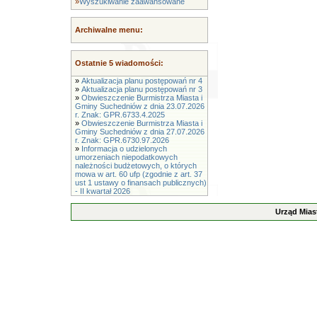
»
Wyszukiwanie zaawansowane
Archiwalne menu:
Ostatnie 5 wiadomości:
»
Aktualizacja planu postępowań nr 4
»
Aktualizacja planu postępowań nr 3
»
Obwieszczenie Burmistrza Miasta i
Gminy Suchedniów z dnia 23.07.2026
r. Znak: GPR.6733.4.2025
»
Obwieszczenie Burmistrza Miasta i
Gminy Suchedniów z dnia 27.07.2026
r. Znak: GPR.6730.97.2026
»
Informacja o udzielonych
umorzeniach niepodatkowych
należności budżetowych, o których
mowa w art. 60 ufp (zgodnie z art. 37
ust 1 ustawy o finansach publicznych)
- II kwartał 2026
Urząd Mias