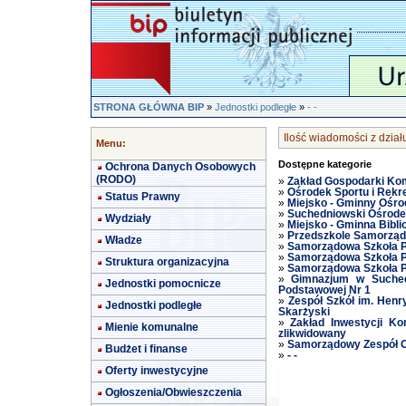
STRONA GŁÓWNA BIP
»
Jednostki podległe
»
- -
Ilość wiadomości z działu 
Menu:
Dostępne kategorie
Ochrona Danych Osobowych
(RODO)
»
Zakład Gospodarki Ko
»
Ośrodek Sportu i Rekr
Status Prawny
»
Miejsko - Gminny Ośr
»
Suchedniowski Ośrode
Wydziały
»
Miejsko - Gminna Bibli
»
Przedszkole Samorząd
Władze
»
Samorządowa Szkoła P
»
Samorządowa Szkoła P
Struktura organizacyjna
»
Samorządowa Szkoła P
»
Gimnazjum w Suched
Jednostki pomocnicze
Podstawowej Nr 1
»
Zespół Szkół im. Henr
Jednostki podległe
Skarżyski
»
Zakład Inwestycji K
Mienie komunalne
zlikwidowany
»
Samorządowy Zespół Ob
Budżet i finanse
»
- -
Oferty inwestycyjne
Ogłoszenia/Obwieszczenia