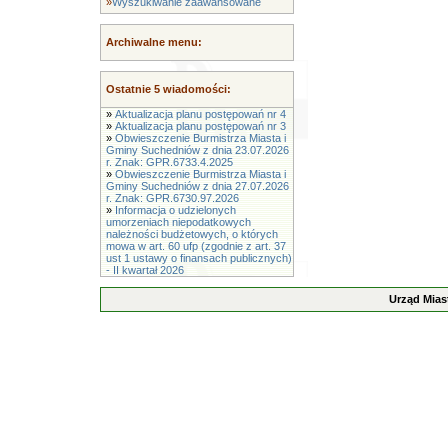
»
Wyszukiwanie zaawansowane
Archiwalne menu:
Ostatnie 5 wiadomości:
»
Aktualizacja planu postępowań nr 4
»
Aktualizacja planu postępowań nr 3
»
Obwieszczenie Burmistrza Miasta i
Gminy Suchedniów z dnia 23.07.2026
r. Znak: GPR.6733.4.2025
»
Obwieszczenie Burmistrza Miasta i
Gminy Suchedniów z dnia 27.07.2026
r. Znak: GPR.6730.97.2026
»
Informacja o udzielonych
umorzeniach niepodatkowych
należności budżetowych, o których
mowa w art. 60 ufp (zgodnie z art. 37
ust 1 ustawy o finansach publicznych)
- II kwartał 2026
Urząd Mias