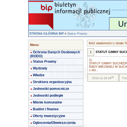
STRONA GŁÓWNA BIP
»
Status Prawny
Ilość wiadomości z działu '
Menu:
Ochrona Danych Osobowych
1
STATUT GMINY SUC
(RODO)
1)
Status Prawny
STATUT GMINY SUCHEDNIÓW
RADY MIEJSKIEJ W SUC
Wydziały
z dni...
Władze
56
Czy
2016-11-28 09
Struktura organizacyjna
Jednostki pomocnicze
Jednostki podległe
Mienie komunalne
Budżet i finanse
Oferty inwestycyjne
Ogłoszenia/Obwieszczenia