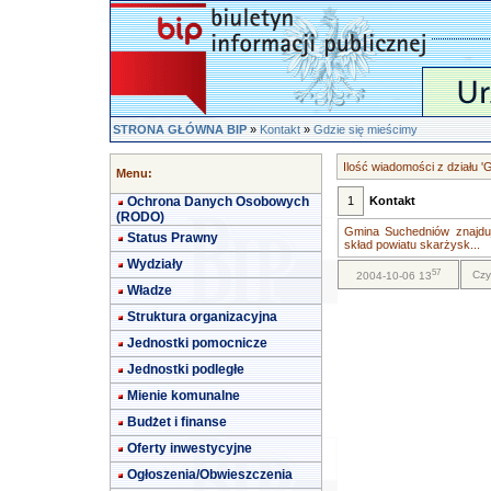
STRONA GŁÓWNA BIP
»
Kontakt
»
Gdzie się mieścimy
Ilość wiadomości z działu '
Menu:
Ochrona Danych Osobowych
1
Kontakt
(RODO)
Gmina Suchedniów znajdu
Status Prawny
skład powiatu skarżysk...
Wydziały
57
Czy
2004-10-06 13
Władze
Struktura organizacyjna
Jednostki pomocnicze
Jednostki podległe
Mienie komunalne
Budżet i finanse
Oferty inwestycyjne
Ogłoszenia/Obwieszczenia