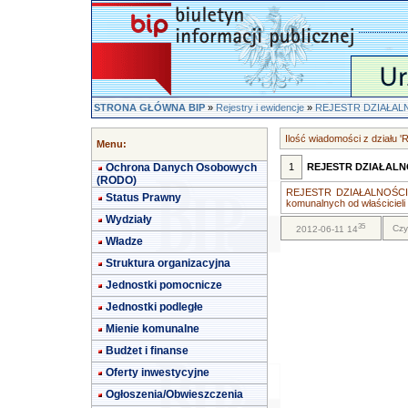
STRONA GŁÓWNA BIP
»
Rejestry i ewidencje
»
REJESTR DZIAŁA
Ilość wiadomości z dzia
Menu:
Ochrona Danych Osobowych
1
REJESTR DZIAŁAL
(RODO)
REJESTR DZIAŁALNOŚCI 
Status Prawny
komunalnych od właścicieli n
Wydziały
35
Czy
2012-06-11 14
Władze
Struktura organizacyjna
Jednostki pomocnicze
Jednostki podległe
Mienie komunalne
Budżet i finanse
Oferty inwestycyjne
Ogłoszenia/Obwieszczenia