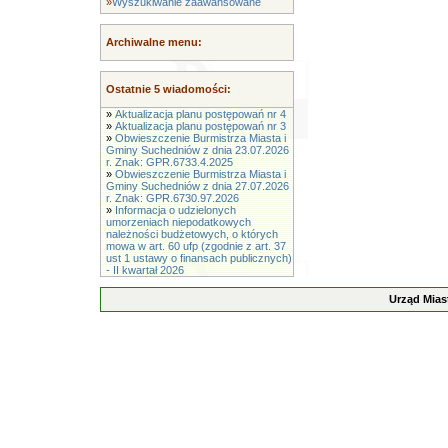
»
Wyszukiwanie zaawansowane
Archiwalne menu:
Ostatnie 5 wiadomości:
»
Aktualizacja planu postępowań nr 4
»
Aktualizacja planu postępowań nr 3
»
Obwieszczenie Burmistrza Miasta i
Gminy Suchedniów z dnia 23.07.2026
r. Znak: GPR.6733.4.2025
»
Obwieszczenie Burmistrza Miasta i
Gminy Suchedniów z dnia 27.07.2026
r. Znak: GPR.6730.97.2026
»
Informacja o udzielonych
umorzeniach niepodatkowych
należności budżetowych, o których
mowa w art. 60 ufp (zgodnie z art. 37
ust 1 ustawy o finansach publicznych)
- II kwartał 2026
Urząd Mias