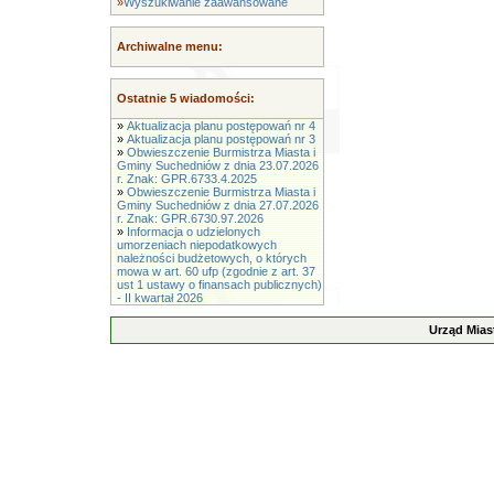
»
Wyszukiwanie zaawansowane
Archiwalne menu:
Ostatnie 5 wiadomości:
»
Aktualizacja planu postępowań nr 4
»
Aktualizacja planu postępowań nr 3
»
Obwieszczenie Burmistrza Miasta i
Gminy Suchedniów z dnia 23.07.2026
r. Znak: GPR.6733.4.2025
»
Obwieszczenie Burmistrza Miasta i
Gminy Suchedniów z dnia 27.07.2026
r. Znak: GPR.6730.97.2026
»
Informacja o udzielonych
umorzeniach niepodatkowych
należności budżetowych, o których
mowa w art. 60 ufp (zgodnie z art. 37
ust 1 ustawy o finansach publicznych)
- II kwartał 2026
Urząd Mias