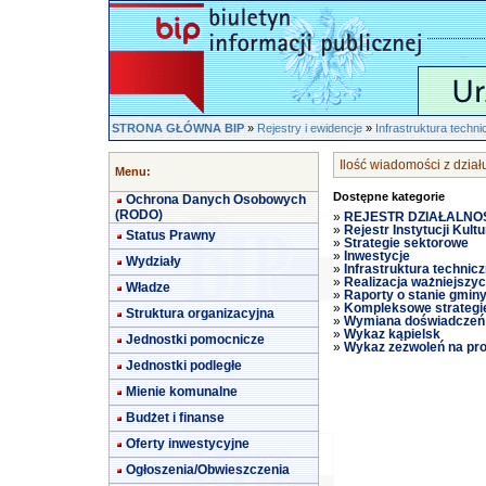
STRONA GŁÓWNA BIP
»
Rejestry i ewidencje
»
Infrastruktura techn
Ilość wiadomości z działu
Menu:
Dostępne kategorie
Ochrona Danych Osobowych
(RODO)
»
REJESTR DZIAŁALNO
»
Rejestr Instytucji Kultu
Status Prawny
»
Strategie sektorowe
»
Inwestycje
Wydziały
»
Infrastruktura technic
»
Realizacja ważniejszy
Władze
»
Raporty o stanie gmin
»
Kompleksowe strategi
Struktura organizacyjna
»
Wymiana doświadczeń
»
Wykaz kąpielsk
Jednostki pomocnicze
»
Wykaz zezwoleń na pro
Jednostki podległe
Mienie komunalne
Budżet i finanse
Oferty inwestycyjne
Ogłoszenia/Obwieszczenia