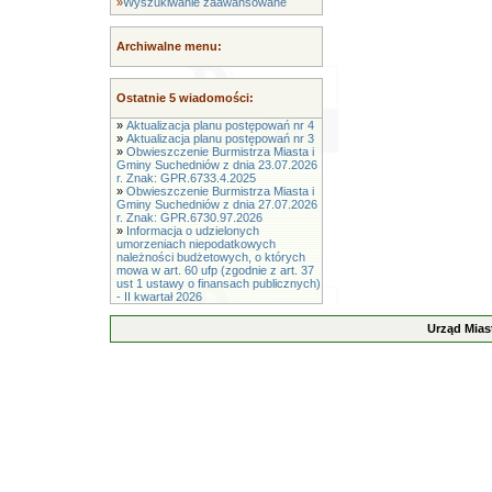
»
Wyszukiwanie zaawansowane
Archiwalne menu:
Ostatnie 5 wiadomości:
»
Aktualizacja planu postępowań nr 4
»
Aktualizacja planu postępowań nr 3
»
Obwieszczenie Burmistrza Miasta i
Gminy Suchedniów z dnia 23.07.2026
r. Znak: GPR.6733.4.2025
»
Obwieszczenie Burmistrza Miasta i
Gminy Suchedniów z dnia 27.07.2026
r. Znak: GPR.6730.97.2026
»
Informacja o udzielonych
umorzeniach niepodatkowych
należności budżetowych, o których
mowa w art. 60 ufp (zgodnie z art. 37
ust 1 ustawy o finansach publicznych)
- II kwartał 2026
Urząd Mias