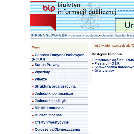
STRONA GŁÓWNA BIP
»
Jednostki podległe
»
Ośrodek Sportu i Rek
Ilość wiadomości z działu '
Menu:
Dostępne kategorie
Ochrona Danych Osobowych
(RODO)
»
Informacje ogólne - OSi
»
Przetargi - OSiR
Status Prawny
»
Sprawozdania finansow
»
Oferty pracy
Wydziały
Władze
Struktura organizacyjna
Jednostki pomocnicze
Jednostki podległe
Mienie komunalne
Budżet i finanse
Oferty inwestycyjne
Ogłoszenia/Obwieszczenia