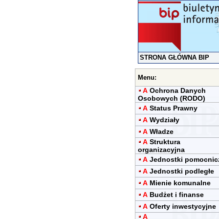
STRONA GŁÓWNA BIP
Menu:
A
Ochrona Danych
Osobowych (RODO)
A
Status Prawny
A
Wydziały
A
Władze
A
Struktura
organizacyjna
A
Jednostki pomocnic
A
Jednostki podległe
A
Mienie komunalne
A
Budżet i finanse
A
Oferty inwestycyjne
A