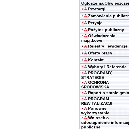
Ogłoszenia/Obwieszcze
A
Przetargi
A
Zamówienia publicz
A
Petycje
A
Pożytek publiczny
A
Oświadczenia
majątkowe
A
Rejestry i ewidencje
A
Oferty pracy
A
Kontakt
A
Wybory i Referenda
A
PROGRAMY,
STRATEGIE
A
OCHRONA
ŚRODOWISKA
A
Raport o stanie gmi
A
PROGRAM
REWITALIZACJI
A
Ponowne
wykorzystanie
A
Wniosek o
udostępnienie informacj
publicznej