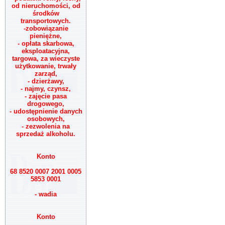
od nieruchomości, od
środków
transportowych.
-zobowiązanie
pieniężne,
- opłata skarbowa,
eksploatacyjna,
targowa, za wieczyste
użytkowanie, trwały
zarząd,
- dzierżawy,
- najmy, czynsz,
- zajęcie pasa
drogowego,
- udostępnienie danych
osobowych,
- zezwolenia na
sprzedaż alkoholu.
Konto
68 8520 0007 2001 0005
5853 0001
- wadia
Konto