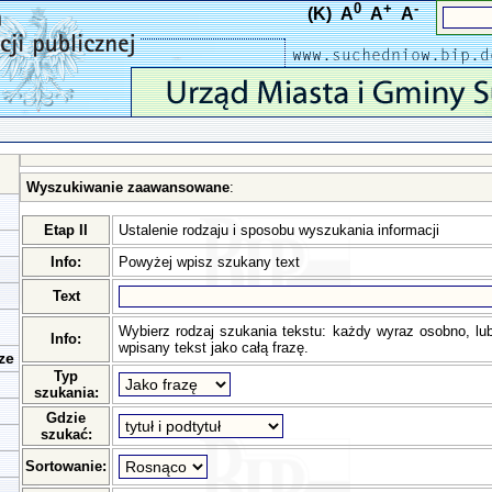
0
+
-
(K)
A
A
A
Wyszukiwanie zaawansowane
:
Etap II
Ustalenie rodzaju i sposobu wyszukania informacji
Info:
Powyżej wpisz szukany text
Text
Wybierz rodzaj szukania tekstu: każdy wyraz osobno, lu
Info:
wpisany tekst jako całą frazę.
ze
Typ
szukania:
Gdzie
szukać:
Sortowanie: