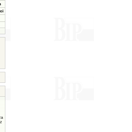
n
ci
za
 z