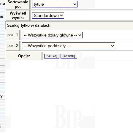
Sortowanie
nia
po:
Wyświetl
ne
wynik:
Szukaj tylko w działach
:
poz. 1
poz. 2
Opcje:
ny
i