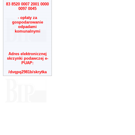
83 8520 0007 2001 0000
0097 0045
- opłaty za
gospodarowanie
odpadami
komunalnymi
Adres elektronicznej
skrzynki podawczej e-
PUAP:
/dvqpq2981b/skrytka