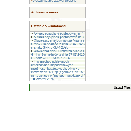
»
Wyszukiwanie zaawansowane
Archiwalne menu:
Ostatnie 5 wiadomości:
»
Aktualizacja planu postępowań nr 4
»
Aktualizacja planu postępowań nr 3
»
Obwieszczenie Burmistrza Miasta i
Gminy Suchedniów z dnia 23.07.2026
r. Znak: GPR.6733.4.2025
»
Obwieszczenie Burmistrza Miasta i
Gminy Suchedniów z dnia 27.07.2026
r. Znak: GPR.6730.97.2026
»
Informacja o udzielonych
umorzeniach niepodatkowych
należności budżetowych, o których
mowa w art. 60 ufp (zgodnie z art. 37
ust 1 ustawy o finansach publicznych)
- II kwartał 2026
Urząd Mias