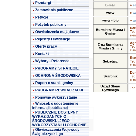
Przetargi
E-mail
»
se
Zamówienia publiczne
www
»
ww
Petycje
www - bip
»
ww
Pożytek publiczny
Dar
Burmistrz Miasta i
Oświadczenia majątkowe
Tel:
Gminy
e-ma
Rejestry i ewidencje
Agn
Z-ca Burmistrza
Oferty pracy
Tel:
Miasta i Gminy
e-ma
Kontakt
Ren
Wybory i Referenda
Sekretarz
Tel:
e-ma
PROGRAMY, STRATEGIE
Dor
OCHRONA ŚRODOWISKA
Skarbnik
Tel:
e-ma
Raport o stanie gminy
Urząd Stanu
Tel:
PROGRAM REWITALIZACJI
Cywilnego
Ponowne wykorzystanie
Wniosek o udostępnienie
informacji publicznej
PUBLICZNIE DOSTĘPNY
WYKAZ DANYCH O
ŚRODOWISKU, JEGO
WYKORZYSTANIU I OCHRONIE
Obwieszczenia Wojewody
Świętokrzyskiego