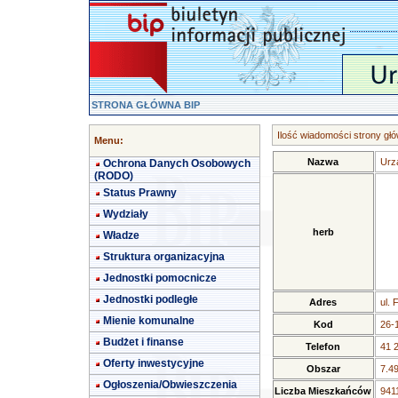
STRONA GŁÓWNA BIP
Ilość wiadomości strony głó
Menu:
Nazwa
Urz
Ochrona Danych Osobowych
(RODO)
Status Prawny
Wydziały
herb
Władze
Struktura organizacyjna
Jednostki pomocnicze
Jednostki podległe
Adres
ul. 
Mienie komunalne
Kod
26-
Budżet i finanse
Telefon
41 
Oferty inwestycyjne
Obszar
7.4
Ogłoszenia/Obwieszczenia
Liczba Mieszkańców
9411