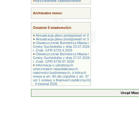
»
Wyszukiwanie zaawansowane
Archiwalne menu:
Ostatnie 5 wiadomości:
»
Aktualizacja planu postępowań nr 4
»
Aktualizacja planu postępowań nr 3
»
Obwieszczenie Burmistrza Miasta i
Gminy Suchedniów z dnia 23.07.2026
r. Znak: GPR.6733.4.2025
»
Obwieszczenie Burmistrza Miasta i
Gminy Suchedniów z dnia 27.07.2026
r. Znak: GPR.6730.97.2026
»
Informacja o udzielonych
umorzeniach niepodatkowych
należności budżetowych, o których
mowa w art. 60 ufp (zgodnie z art. 37
ust 1 ustawy o finansach publicznych)
- II kwartał 2026
Urząd Mias