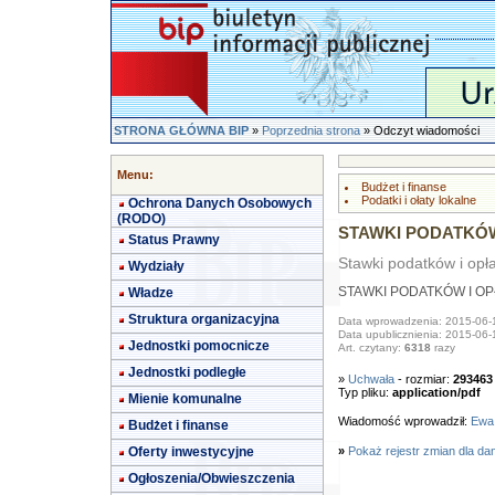
STRONA GŁÓWNA BIP
»
Poprzednia strona
» Odczyt wiadomości
Menu:
Budżet i finanse
Podatki i ołaty lokalne
Ochrona Danych Osobowych
(RODO)
STAWKI PODATKÓW
Status Prawny
Stawki podatków i opła
Wydziały
Władze
STAWKI PODATKÓW I OP
Struktura organizacyjna
Data wprowadzenia: 2015-06-
Data upublicznienia: 2015-06-
Jednostki pomocnicze
Art. czytany:
6318
razy
Jednostki podległe
»
Uchwała
- rozmiar:
293463
Typ pliku:
application/pdf
Mienie komunalne
Wiadomość wprowadził:
Ewa
Budżet i finanse
Oferty inwestycyjne
»
Pokaż rejestr zmian dla da
Ogłoszenia/Obwieszczenia