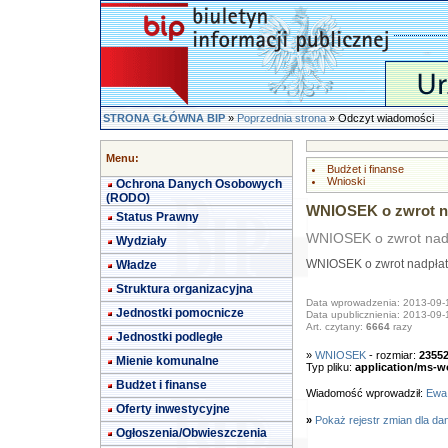
STRONA GŁÓWNA BIP
»
Poprzednia strona
» Odczyt wiadomości
Menu:
Budżet i finanse
Wnioski
Ochrona Danych Osobowych
(RODO)
WNIOSEK o zwrot n
Status Prawny
WNIOSEK o zwrot nadp
Wydziały
Władze
WNIOSEK o zwrot nadpłat
Struktura organizacyjna
Data wprowadzenia: 2013-09-
Jednostki pomocnicze
Data upublicznienia: 2013-09-
Art. czytany:
6664
razy
Jednostki podległe
»
WNIOSEK
- rozmiar:
2355
Mienie komunalne
Typ pliku:
application/ms-w
Budżet i finanse
Wiadomość wprowadził:
Ewa
Oferty inwestycyjne
»
Pokaż rejestr zmian dla da
Ogłoszenia/Obwieszczenia