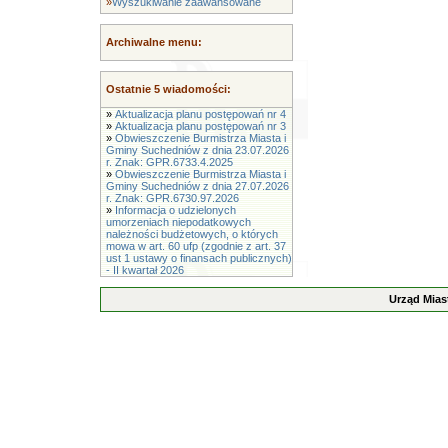
»
Wyszukiwanie zaawansowane
Archiwalne menu:
Ostatnie 5 wiadomości:
»
Aktualizacja planu postępowań nr 4
»
Aktualizacja planu postępowań nr 3
»
Obwieszczenie Burmistrza Miasta i
Gminy Suchedniów z dnia 23.07.2026
r. Znak: GPR.6733.4.2025
»
Obwieszczenie Burmistrza Miasta i
Gminy Suchedniów z dnia 27.07.2026
r. Znak: GPR.6730.97.2026
»
Informacja o udzielonych
umorzeniach niepodatkowych
należności budżetowych, o których
mowa w art. 60 ufp (zgodnie z art. 37
ust 1 ustawy o finansach publicznych)
- II kwartał 2026
Urząd Mias