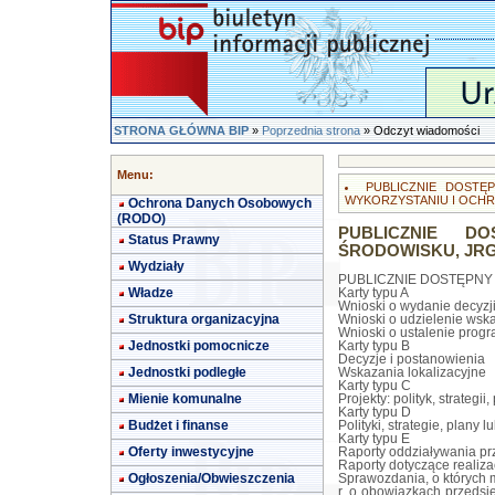
STRONA GŁÓWNA BIP
»
Poprzednia strona
» Odczyt wiadomości
Menu:
PUBLICZNIE DOST
WYKORZYSTANIU I OCHR
Ochrona Danych Osobowych
(RODO)
PUBLICZNIE 
Status Prawny
ŚRODOWISKU, JRG
Wydziały
PUBLICZNIE DOSTĘPNY
Władze
Karty typu A
Wnioski o wydanie decyzj
Struktura organizacyjna
Wnioski o udzielenie wska
Wnioski o ustalenie pro
Jednostki pomocnicze
Karty typu B
Decyzje i postanowienia
Jednostki podległe
Wskazania lokalizacyjne
Karty typu C
Mienie komunalne
Projekty: polityk, strateg
Karty typu D
Budżet i finanse
Polityki, strategie, plany 
Karty typu E
Oferty inwestycyjne
Raporty oddziaływania pr
Raporty dotyczące realiza
Ogłoszenia/Obwieszczenia
Sprawozdania, o których 
r. o obowiązkach przedsi