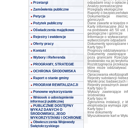
Przetargi
odpadami oraz o opłacie 
Analizy porealizacyjne
Zamówienia publiczne
Przeglądy ekologiczne
Raporty o bezpieczeństwi
Petycje
Dokumentacje miernic
górniczych
Pożytek publiczny
Dane zawarte w księdze re
Karty informacyjne złóż 
Oświadczenia majątkowe
na podstawie art. 50 ust. 
geologiczne i górnicze
Rejestry i ewidencje
Informacje o wytwarzany
wytworzonymi odpadami
Oferty pracy
Dokumenty sporządzane n
Karty typu F
Kontakt
Prognozy oddziaływania 
Dokumenty zawierające 
Wybory i Referenda
poza granicami Rzeczypo
środowisko na jej terytori
PROGRAMY, STRATEGIE
Rozstrzygnięcia przekaza
które może oddziaływać 
OCHRONA ŚRODOWISKA
Polskiej
Opracowania ekofizjograf
Raport o stanie gminy
Rejestry substancji niebe
Wyniki prac badawczych i
PROGRAM REWITALIZACJI
Rejestry poważnych awari
Karty typu G
Ponowne wykorzystanie
Wykazy zawierające in
środowiska
Wniosek o udostępnienie
Karty typu H
informacji publicznej
Zgłoszenia instalacji, z
PUBLICZNIE DOSTĘPNY
eksploatacja wymaga zgł
Karty typu I
WYKAZ DANYCH O
Inne dokumenty
ŚRODOWISKU, JEGO
Wyszukiwanie kart w Wyka
WYKORZYSTANIU I OCHRONIE
Obwieszczenia Wojewody
Świętokrzyskiego