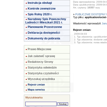
Data wprowadzenia: 2009-04-
Instrukcja obsługi
Data upublicznienia: 2009-04-
Art. czytany:
10357
razy
Kontrole zewnętrzne
Spis Rolny 2020 r.
»
PUBLICZNIE DOSTĘPNY
Typ pliku:
application/octet
Narodowy Spis Powszechny
Ludności i Mieszkań 2021 r.
Wiadomość wprowadził:
Janu
Planowanie Przestrzenne
Rejestr zmian:
Deklaracja dostępności
2009-04-03
1. Typ zdarzenia: upublicznie
Dokumenty do pobrania
2. Typ zdarzenia: dodanie załą
3. Typ zdarzenia: nowa wiad
Prawo Miejscowe
Jak załatwić sprawę
Redaktorzy Strony
Statystyka odwiedzin
Statystyka czytalności
Wyszukaj urzędnika
Rejestr zmian
Mapa serwisu
Wyszukiwarka