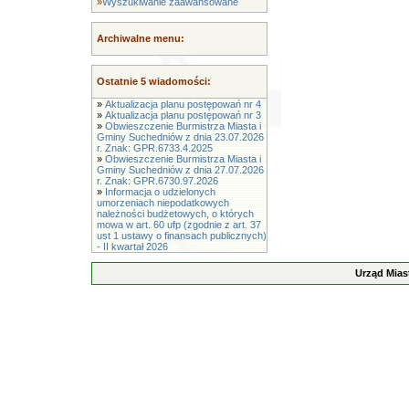
»
Wyszukiwanie zaawansowane
Archiwalne menu:
Ostatnie 5 wiadomości:
»
Aktualizacja planu postępowań nr 4
»
Aktualizacja planu postępowań nr 3
»
Obwieszczenie Burmistrza Miasta i
Gminy Suchedniów z dnia 23.07.2026
r. Znak: GPR.6733.4.2025
»
Obwieszczenie Burmistrza Miasta i
Gminy Suchedniów z dnia 27.07.2026
r. Znak: GPR.6730.97.2026
»
Informacja o udzielonych
umorzeniach niepodatkowych
należności budżetowych, o których
mowa w art. 60 ufp (zgodnie z art. 37
ust 1 ustawy o finansach publicznych)
- II kwartał 2026
Urząd Mias