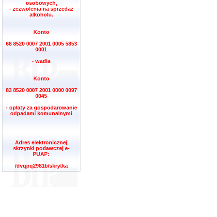
osobowych,
- zezwolenia na sprzedaż
alkoholu.
Konto
68 8520 0007 2001 0005 5853
0001
- wadia
Konto
83 8520 0007 2001 0000 0097
0045
- opłaty za gospodarowanie
odpadami komunalnymi
Adres elektronicznej
skrzynki podawczej e-
PUAP:
/dvqpq2981b/skrytka