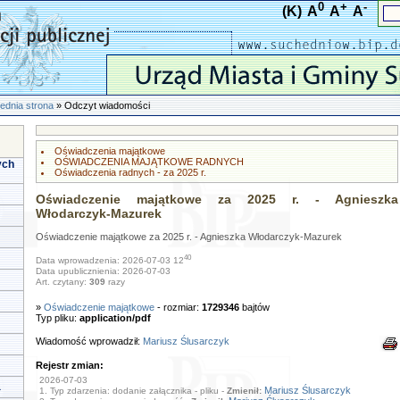
0
+
-
(K)
A
A
A
ednia strona
» Odczyt wiadomości
Oświadczenia majątkowe
OŚWIADCZENIA MAJĄTKOWE RADNYCH
ych
Oświadczenia radnych - za 2025 r.
Oświadczenie majątkowe za 2025 r. - Agnieszka
Włodarczyk-Mazurek
Oświadczenie majątkowe za 2025 r. - Agnieszka Włodarczyk-Mazurek
40
Data wprowadzenia: 2026-07-03 12
Data upublicznienia: 2026-07-03
Art. czytany:
309
razy
»
Oświadczenie majątkowe
- rozmiar:
1729346
bajtów
Typ pliku:
application/pdf
Wiadomość wprowadził:
Mariusz Ślusarczyk
Rejestr zmian:
2026-07-03
a
Mariusz Ślusarczyk
1. Typ zdarzenia: dodanie załącznika - pliku -
Zmienił: