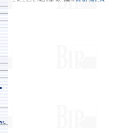
Mariusz Ślusarczyk
2. Typ zdarzenia: nowa wiadomość -
Zmienił:
I
NIE