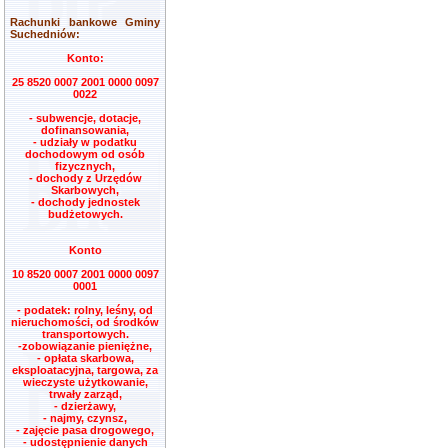
Rachunki bankowe Gminy
Suchedniów:
Konto:
25 8520 0007 2001 0000 0097
0022
- subwencje, dotacje,
dofinansowania,
- udziały w podatku
dochodowym od osób
fizycznych,
- dochody z Urzędów
Skarbowych,
- dochody jednostek
budżetowych.
Konto
10 8520 0007 2001 0000 0097
0001
- podatek: rolny, leśny, od
nieruchomości, od środków
transportowych.
-zobowiązanie pieniężne,
- opłata skarbowa,
eksploatacyjna, targowa, za
wieczyste użytkowanie,
trwały zarząd,
- dzierżawy,
- najmy, czynsz,
- zajęcie pasa drogowego,
- udostępnienie danych