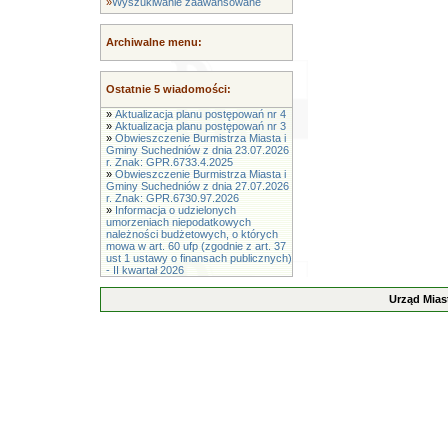
»
Wyszukiwanie zaawansowane
Archiwalne menu:
Ostatnie 5 wiadomości:
»
Aktualizacja planu postępowań nr 4
»
Aktualizacja planu postępowań nr 3
»
Obwieszczenie Burmistrza Miasta i
Gminy Suchedniów z dnia 23.07.2026
r. Znak: GPR.6733.4.2025
»
Obwieszczenie Burmistrza Miasta i
Gminy Suchedniów z dnia 27.07.2026
r. Znak: GPR.6730.97.2026
»
Informacja o udzielonych
umorzeniach niepodatkowych
należności budżetowych, o których
mowa w art. 60 ufp (zgodnie z art. 37
ust 1 ustawy o finansach publicznych)
- II kwartał 2026
Urząd Mias