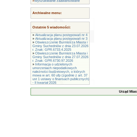
»
Wyszukiwanie zaawansowane
Archiwalne menu:
Ostatnie 5 wiadomości:
»
Aktualizacja planu postępowań nr 4
»
Aktualizacja planu postępowań nr 3
»
Obwieszczenie Burmistrza Miasta i
Gminy Suchedniów z dnia 23.07.2026
r. Znak: GPR.6733.4.2025
»
Obwieszczenie Burmistrza Miasta i
Gminy Suchedniów z dnia 27.07.2026
r. Znak: GPR.6730.97.2026
»
Informacja o udzielonych
umorzeniach niepodatkowych
należności budżetowych, o których
mowa w art. 60 ufp (zgodnie z art. 37
ust 1 ustawy o finansach publicznych)
- II kwartał 2026
Urząd Mias