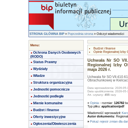
STRONA GŁÓWNA BIP
»
Poprzednia strona
» Odczyt wiadomości
Menu:
Budżet i finanse
Opinie Regionalnej Izby
Ochrona Danych Osobowych
(RODO)
Uchwała Nr SO VII.
Status Prawny
Regionalnej Izby 
Wydziały
maja 2026 r.
Władze
Uchwała Nr SO VII.410.61
Obrachunkowej w Kielcach
Struktura organizacyjna
Data wprowadzenia: 2026-05-
Jednostki pomocnicze
Data upublicznienia: 2026-05-
Art. czytany:
455
razy
Jednostki podległe
Mienie komunalne
»
Opinia
- rozmiar:
126782
ba
Typ pliku:
application/pdf
Budżet i finanse
Wiadomość wprowadził:
Karo
Autor dokumentu
: Regiona
Oferty inwestycyjne
»
Pokaż rejestr zmian dla da
Ogłoszenia/Obwieszczenia