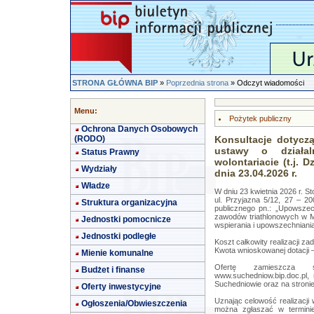
STRONA GŁÓWNA BIP
»
Poprzednia strona
» Odczyt wiadomości
Menu:
Pożytek publiczny
Ochrona Danych Osobowych
(RODO)
Konsultacje dotyczą
ustawy o działa
Status Prawny
wolontariacie (t.j. D
Wydziały
dnia 23.04.2026 r.
Władze
W dniu 23 kwietnia 2026 r. 
ul. Przyjazna 5/12, 27 – 20
Struktura organizacyjna
publicznego pn.: „Upowszech
zawodów triathlonowych w M
Jednostki pomocnicze
wspierania i upowszechniania 
Jednostki podległe
Koszt całkowity realizacji zad
Kwota wnioskowanej dotacji –
Mienie komunalne
Ofertę zamieszcza s
Budżet i finanse
www.suchedniow.bip.doc.pl,
Suchedniowie oraz na stroni
Oferty inwestycyjne
Uznając celowość realizacji 
Ogłoszenia/Obwieszczenia
można zgłaszać w terminie