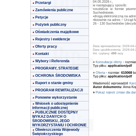
04.05.2026 r.,
Przetargi
w następujący sposób:
•osobiście w formie pise
Zamówienia publiczne
Suchedniowie,
•drogą elektroniczną na adr
Petycje
•listownie na adres – Urząd 
26 - 130 Suchedniów (decydu
Pożytek publiczny
Oświadczenia majątkowe
Rejestry i ewidencje
Oferty pracy
Data wprowadzenia: 2026-04-
Data upublicznienia: 2026-04-
Kontakt
Art. czytany:
490
razy
Wybory i Referenda
»
Konsultacje oferty
- rozmia
Typ pliku:
application/pdf
PROGRAMY, STRATEGIE
»
Oferta
- rozmiar:
610068
ba
OCHRONA ŚRODOWISKA
Typ pliku:
application/pdf
Raport o stanie gminy
Wiadomość wprowadził:
Karo
Autor dokumentu
: Anna Ko
PROGRAM REWITALIZACJI
»
Pokaż rejestr zmian dla da
Ponowne wykorzystanie
Wniosek o udostępnienie
informacji publicznej
PUBLICZNIE DOSTĘPNY
WYKAZ DANYCH O
ŚRODOWISKU, JEGO
WYKORZYSTANIU I OCHRONIE
Obwieszczenia Wojewody
Świętokrzyskiego