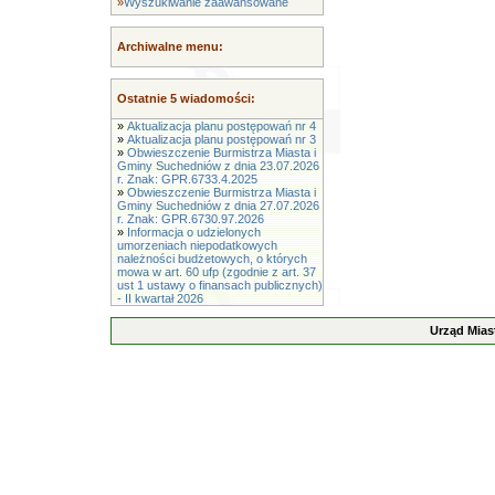
»
Wyszukiwanie zaawansowane
Archiwalne menu:
Ostatnie 5 wiadomości:
»
Aktualizacja planu postępowań nr 4
»
Aktualizacja planu postępowań nr 3
»
Obwieszczenie Burmistrza Miasta i
Gminy Suchedniów z dnia 23.07.2026
r. Znak: GPR.6733.4.2025
»
Obwieszczenie Burmistrza Miasta i
Gminy Suchedniów z dnia 27.07.2026
r. Znak: GPR.6730.97.2026
»
Informacja o udzielonych
umorzeniach niepodatkowych
należności budżetowych, o których
mowa w art. 60 ufp (zgodnie z art. 37
ust 1 ustawy o finansach publicznych)
- II kwartał 2026
Urząd Mias