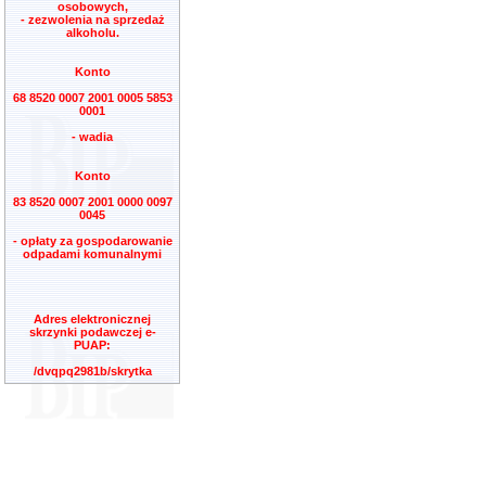
osobowych,
- zezwolenia na sprzedaż
alkoholu.
Konto
68 8520 0007 2001 0005 5853
0001
- wadia
Konto
83 8520 0007 2001 0000 0097
0045
- opłaty za gospodarowanie
odpadami komunalnymi
Adres elektronicznej
skrzynki podawczej e-
PUAP:
/dvqpq2981b/skrytka