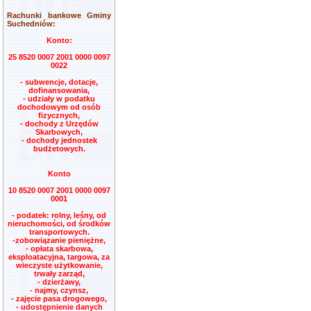
Rachunki bankowe Gminy
Suchedniów:
Konto:
25 8520 0007 2001 0000 0097
0022
- subwencje, dotacje,
dofinansowania,
- udziały w podatku
dochodowym od osób
fizycznych,
- dochody z Urzędów
Skarbowych,
- dochody jednostek
budżetowych.
Konto
10 8520 0007 2001 0000 0097
0001
- podatek: rolny, leśny, od
nieruchomości, od środków
transportowych.
-zobowiązanie pieniężne,
- opłata skarbowa,
eksploatacyjna, targowa, za
wieczyste użytkowanie,
trwały zarząd,
- dzierżawy,
- najmy, czynsz,
- zajęcie pasa drogowego,
- udostępnienie danych