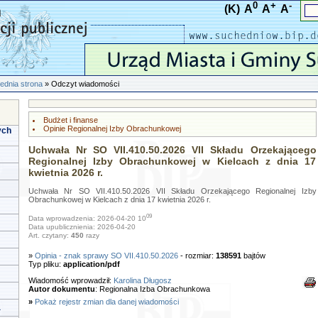
0
+
-
(K)
A
A
A
ednia strona
» Odczyt wiadomości
Budżet i finanse
Opinie Regionalnej Izby Obrachunkowej
ych
Uchwała Nr SO VII.410.50.2026 VII Składu Orzekającego
Regionalnej Izby Obrachunkowej w Kielcach z dnia 17
kwietnia 2026 r.
Uchwała Nr SO VII.410.50.2026 VII Składu Orzekającego Regionalnej Izby
Obrachunkowej w Kielcach z dnia 17 kwietnia 2026 r.
09
Data wprowadzenia: 2026-04-20 10
Data upublicznienia: 2026-04-20
Art. czytany:
450
razy
»
Opinia - znak sprawy SO VII.410.50.2026
- rozmiar:
138591
bajtów
Typ pliku:
application/pdf
Wiadomość wprowadził:
Karolina Długosz
Autor dokumentu
: Regionalna Izba Obrachunkowa
»
Pokaż rejestr zmian dla danej wiadomości
a