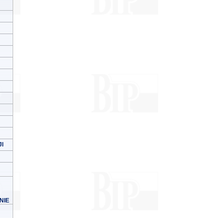
I
NIE