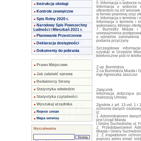
5. Informacja o wyborze na
Instrukcja obsługi
Informacja o wyborze na
oferentom na ich wniosek
Kontrole zewnętrzne
w formie pisemnej oraz ofe
6. Informacja o terminie 
Spis Rolny 2020 r.
Informacja o terminie i
Narodowy Spis Powszechny
wykonawcy, którego ofert
Ludności i Mieszkań 2021 r.
7. Burmistrz Miasta i
unieważnienia postępowa
Planowanie Przestrzenne
o udzielnie zamówienia
podania przyczyny.
Deklaracja dostępności
Szczegółowe informacj
Dokumenty do pobrania
uzyskać w Urzędzie Mias
telefonicznie pod nr tele
Prawo Miejscowe
Z up. Burmistrza
Z-ca Burmistrza Miasta i
Jak załatwić sprawę
mgr Agnieszka Jaszczur
Redaktorzy Strony
Statystyka odwiedzin
Załącznik
Informacja dotycząca p
Statystyka czytalności
realizacją Umowy.
Wyszukaj urzędnika
Zgodnie z art. 13 ust. 1 
ochronie danych osobowyc
Rejestr zmian
iż:
1. Administratorem dany
Mapa serwisu
jest Urząd Miasta
i Gminy Suchedniów, ul. 
2. Przedstawicielem Adm
Wyszukiwarka
Miasta i Gminy Suchednió
2. Z inspektorem ochro
poprzez adres email:
iod