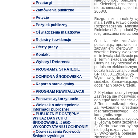
Nieruchomości położonej
Przetargi
ul. Kieleckiej, oznaczoną
nieruchomością sąsiedni
Zamówienia publiczne
2058/3.
Petycje
Rozgraniczenie należy w
maja 1989 r. Prawo geodezy
Pożytek publiczny
Rozporządzenia Ministr
Rolnictwa i Gospodarki Ży
Oświadczenia majątkowe
rozgraniczania nieruchom
Rejestry i ewidencje
O udzielenie zamówie
posiadający uprawnienia
Oferty pracy
zapytaniem ofertowym.
wszelkie koszty związan
Kontakt
m. in trwałą stabilizacje 
1. Termin składania ofert:
Wybory i Referenda
Oferty należy przesłać w 
podpisem elektronicznym
PROGRAMY, STRATEGIE
pocztą tradycyjną lub os
GPR.6830.1.2024/2026
OCHRONA ŚRODOWISKA
Wykonawcy, do dnia 22 kwi
siedzibie Zamawiająceg
Raport o stanie gminy
godzinach pracy Urzędu.
PROGRAM REWITALIZACJI
2. Kryterium oceny i wybo
Zastrzega się możliwość 
Ponowne wykorzystanie
odbiegać będą znacznie 
3. Termin realizacji: czte
Wniosek o udostępnienie
Za wykonanie przedmio
informacji publicznej
rozgraniczeniowego 
PUBLICZNIE DOSTĘPNY
kartograficznego.
WYKAZ DANYCH O
4. Opis sposobu przygotow
ŚRODOWISKU, JEGO
1) Jedyną formą złożenia o
2) Oferta powinna być sp
WYKORZYSTANIU I OCHRONIE
nie będą rozpatrywane.
Obwieszczenia Wojewody
3) Wykonawca poniesie 
Świętokrzyskiego
złożeniem oferty.