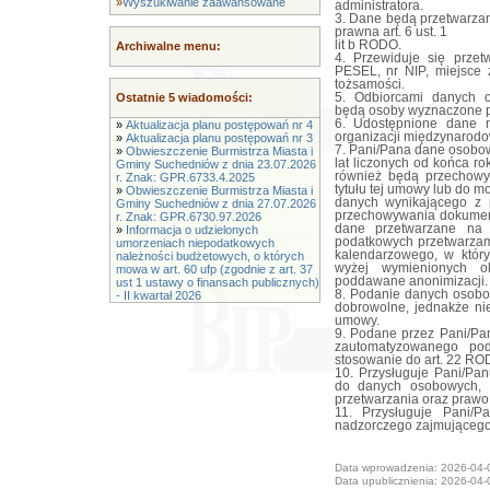
»
Wyszukiwanie zaawansowane
administratora.
3. Dane będą przetwarzan
prawna art. 6 ust. 1
lit b RODO.
Archiwalne menu:
4. Przewiduje się przet
PESEL, nr NIP, miejsce 
tożsamości.
Ostatnie 5 wiadomości:
5. Odbiorcami danych 
będą osoby wyznaczone 
6. Udostępnione dane n
»
Aktualizacja planu postępowań nr 4
organizacji międzynarodo
»
Aktualizacja planu postępowań nr 3
7. Pani/Pana dane osobo
»
Obwieszczenie Burmistrza Miasta i
lat liczonych od końca r
Gminy Suchedniów z dnia 23.07.2026
również będą przechow
r. Znak: GPR.6733.4.2025
tytułu tej umowy lub do
»
Obwieszczenie Burmistrza Miasta i
danych wynikającego z 
Gminy Suchedniów z dnia 27.07.2026
przechowywania dokumen
r. Znak: GPR.6730.97.2026
dane przetwarzane na 
»
Informacja o udzielonych
podatkowych przetwarzam
umorzeniach niepodatkowych
kalendarzowego, w któr
należności budżetowych, o których
wyżej wymienionych 
mowa w art. 60 ufp (zgodnie z art. 37
poddawane anonimizacji.
ust 1 ustawy o finansach publicznych)
8. Podanie danych osobo
- II kwartał 2026
dobrowolne, jednakże ni
umowy.
9. Podane przez Pani/P
zautomatyzowanego pod
stosowanie do art. 22 RO
10. Przysługuje Pani/Pa
do danych osobowych, i
przetwarzania oraz prawo
11. Przysługuje Pani/
nadzorczego zajmującego
Data wprowadzenia: 2026-04-
Data upublicznienia: 2026-04-