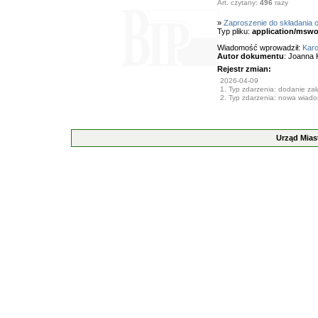
Art. czytany:
496
razy
»
Zaproszenie do składania o
Typ pliku:
application/mswo
Wiadomość wprowadził:
Karo
Autor dokumentu
: Joanna 
Rejestr zmian:
2026-04-09
1. Typ zdarzenia: dodanie załą
2. Typ zdarzenia: nowa wiad
Urząd Mias