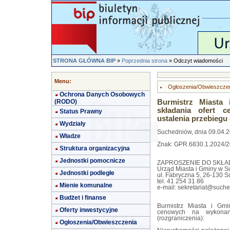
STRONA GŁÓWNA BIP
»
Poprzednia strona
» Odczyt wiadomości
Menu:
Ogłoszenia/Obwieszcze
Ochrona Danych Osobowych
(RODO)
Burmistrz Miasta
składania ofert 
Status Prawny
ustalenia przebiegu 
Wydziały
Suchedniów, dnia 09.04.20
Władze
Znak: GPR.6830.1.2024/
Struktura organizacyjna
Jednostki pomocnicze
ZAPROSZENIE DO SKŁA
Urząd Miasta i Gminy w 
Jednostki podległe
ul. Fabryczna 5, 26-130 
tel. 41 254 31 86
Mienie komunalne
e-mail:
sekretariat@suche
Budżet i finanse
Burmistrz Miasta i Gmi
Oferty inwestycyjne
cenowych na wykonani
(rozgraniczenia):
Ogłoszenia/Obwieszczenia