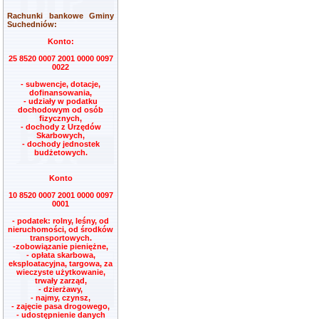
Rachunki bankowe Gminy
Suchedniów:
Konto:
25 8520 0007 2001 0000 0097
0022
- subwencje, dotacje,
dofinansowania,
- udziały w podatku
dochodowym od osób
fizycznych,
- dochody z Urzędów
Skarbowych,
- dochody jednostek
budżetowych.
Konto
10 8520 0007 2001 0000 0097
0001
- podatek: rolny, leśny, od
nieruchomości, od środków
transportowych.
-zobowiązanie pieniężne,
- opłata skarbowa,
eksploatacyjna, targowa, za
wieczyste użytkowanie,
trwały zarząd,
- dzierżawy,
- najmy, czynsz,
- zajęcie pasa drogowego,
- udostępnienie danych