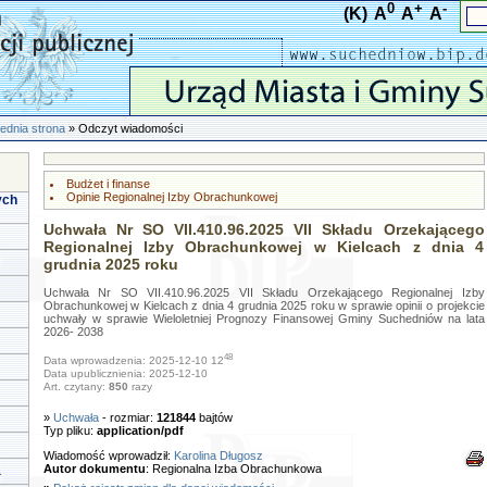
0
+
-
(K)
A
A
A
ednia strona
» Odczyt wiadomości
Budżet i finanse
Opinie Regionalnej Izby Obrachunkowej
ych
Uchwała Nr SO VII.410.96.2025 VII Składu Orzekającego
Regionalnej Izby Obrachunkowej w Kielcach z dnia 4
grudnia 2025 roku
Uchwała Nr SO VII.410.96.2025 VII Składu Orzekającego Regionalnej Izby
Obrachunkowej w Kielcach z dnia 4 grudnia 2025 roku w sprawie opinii o projekcie
uchwały w sprawie Wieloletniej Prognozy Finansowej Gminy Suchedniów na lata
2026- 2038
48
Data wprowadzenia: 2025-12-10 12
Data upublicznienia: 2025-12-10
Art. czytany:
850
razy
»
Uchwała
- rozmiar:
121844
bajtów
Typ pliku:
application/pdf
Wiadomość wprowadził:
Karolina Długosz
Autor dokumentu
: Regionalna Izba Obrachunkowa
a