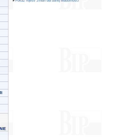
»
Pokaż rejestr zmian dla danej wiadomości
I
NIE