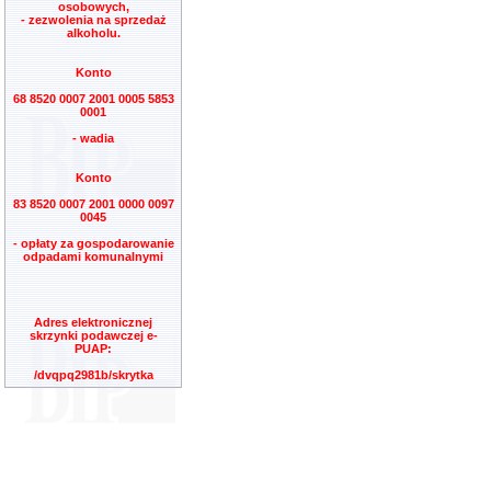
osobowych,
- zezwolenia na sprzedaż
alkoholu.
Konto
68 8520 0007 2001 0005 5853
0001
- wadia
Konto
83 8520 0007 2001 0000 0097
0045
- opłaty za gospodarowanie
odpadami komunalnymi
Adres elektronicznej
skrzynki podawczej e-
PUAP:
/dvqpq2981b/skrytka