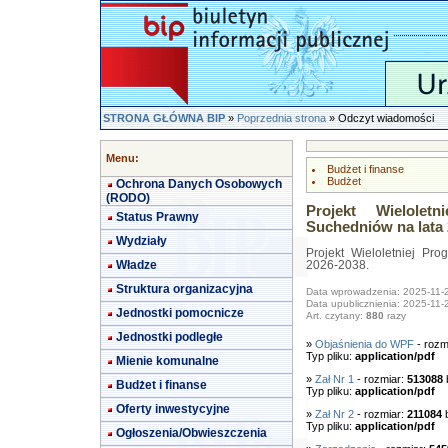
STRONA GŁÓWNA BIP
»
Poprzednia strona
» Odczyt wiadomości
Menu:
Budżet i finanse
Budżet
Ochrona Danych Osobowych
(RODO)
Projekt Wielolet
Status Prawny
Suchedniów na lata 
Wydziały
Projekt Wieloletniej P
Władze
2026-2038.
Struktura organizacyjna
Data wprowadzenia: 2025-11-
Data upublicznienia: 2025-11-
Jednostki pomocnicze
Art. czytany:
880
razy
Jednostki podległe
»
Objaśnienia do WPF
- rozm
Typ pliku:
application/pdf
Mienie komunalne
»
Zał Nr 1
- rozmiar:
513088
Budżet i finanse
Typ pliku:
application/pdf
Oferty inwestycyjne
»
Zał Nr 2
- rozmiar:
211084
b
Typ pliku:
application/pdf
Ogłoszenia/Obwieszczenia