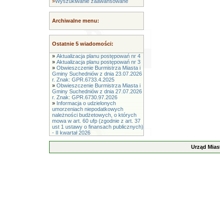
»
Wyszukiwanie zaawansowane
Archiwalne menu:
Ostatnie 5 wiadomości:
»
Aktualizacja planu postępowań nr 4
»
Aktualizacja planu postępowań nr 3
»
Obwieszczenie Burmistrza Miasta i
Gminy Suchedniów z dnia 23.07.2026
r. Znak: GPR.6733.4.2025
»
Obwieszczenie Burmistrza Miasta i
Gminy Suchedniów z dnia 27.07.2026
r. Znak: GPR.6730.97.2026
»
Informacja o udzielonych
umorzeniach niepodatkowych
należności budżetowych, o których
mowa w art. 60 ufp (zgodnie z art. 37
ust 1 ustawy o finansach publicznych)
- II kwartał 2026
Urząd Mias