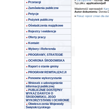
»
Zarządzenie
- rozmiar:
545
Przetargi
Typ pliku:
application/pdf
Zamówienia publiczne
Wiadomość wprowadził:
Karo
Autor dokumentu
: Dorota 
Petycje
»
Pokaż rejestr zmian dla da
Pożytek publiczny
Oświadczenia majątkowe
Rejestry i ewidencje
Oferty pracy
Kontakt
Wybory i Referenda
PROGRAMY, STRATEGIE
OCHRONA ŚRODOWISKA
Raport o stanie gminy
PROGRAM REWITALIZACJI
Ponowne wykorzystanie
Wniosek o udostępnienie
informacji publicznej
PUBLICZNIE DOSTĘPNY
WYKAZ DANYCH O
ŚRODOWISKU, JEGO
WYKORZYSTANIU I OCHRONIE
Obwieszczenia Wojewody
Świętokrzyskiego