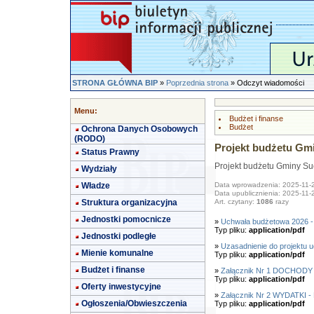
STRONA GŁÓWNA BIP
»
Poprzednia strona
» Odczyt wiadomości
Menu:
Budżet i finanse
Budżet
Ochrona Danych Osobowych
(RODO)
Projekt budżetu Gm
Status Prawny
Projekt budżetu Gminy Su
Wydziały
Władze
Data wprowadzenia: 2025-11-
Data upublicznienia: 2025-11-
Struktura organizacyjna
Art. czytany:
1086
razy
Jednostki pomocnicze
»
Uchwała budżetowa 2026 - 
Typ pliku:
application/pdf
Jednostki podległe
»
Uzasadnienie do projektu 
Mienie komunalne
Typ pliku:
application/pdf
Budżet i finanse
»
Załącznik Nr 1 DOCHODY - 
Typ pliku:
application/pdf
Oferty inwestycyjne
»
Załącznik Nr 2 WYDATKI - P
Ogłoszenia/Obwieszczenia
Typ pliku:
application/pdf