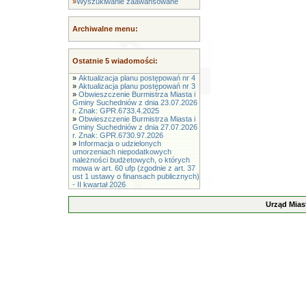
»
Wyszukiwanie zaawansowane
Archiwalne menu:
Ostatnie 5 wiadomości:
»
Aktualizacja planu postępowań nr 4
»
Aktualizacja planu postępowań nr 3
»
Obwieszczenie Burmistrza Miasta i
Gminy Suchedniów z dnia 23.07.2026
r. Znak: GPR.6733.4.2025
»
Obwieszczenie Burmistrza Miasta i
Gminy Suchedniów z dnia 27.07.2026
r. Znak: GPR.6730.97.2026
»
Informacja o udzielonych
umorzeniach niepodatkowych
należności budżetowych, o których
mowa w art. 60 ufp (zgodnie z art. 37
ust 1 ustawy o finansach publicznych)
- II kwartał 2026
Urząd Mias