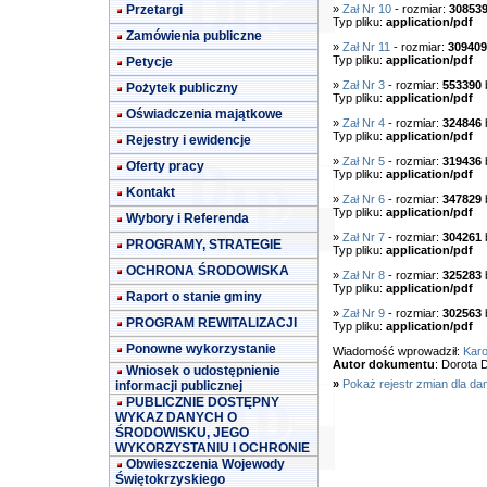
Przetargi
»
Zał Nr 10
- rozmiar:
30853
Typ pliku:
application/pdf
Zamówienia publiczne
»
Zał Nr 11
- rozmiar:
309409
Typ pliku:
application/pdf
Petycje
»
Zał Nr 3
- rozmiar:
553390
Pożytek publiczny
Typ pliku:
application/pdf
Oświadczenia majątkowe
»
Zał Nr 4
- rozmiar:
324846
Typ pliku:
application/pdf
Rejestry i ewidencje
»
Zał Nr 5
- rozmiar:
319436
Oferty pracy
Typ pliku:
application/pdf
Kontakt
»
Zał Nr 6
- rozmiar:
347829
Typ pliku:
application/pdf
Wybory i Referenda
»
Zał Nr 7
- rozmiar:
304261
PROGRAMY, STRATEGIE
Typ pliku:
application/pdf
OCHRONA ŚRODOWISKA
»
Zał Nr 8
- rozmiar:
325283
Typ pliku:
application/pdf
Raport o stanie gminy
»
Zał Nr 9
- rozmiar:
302563
PROGRAM REWITALIZACJI
Typ pliku:
application/pdf
Ponowne wykorzystanie
Wiadomość wprowadził:
Karo
Autor dokumentu
: Dorota 
Wniosek o udostępnienie
»
Pokaż rejestr zmian dla da
informacji publicznej
PUBLICZNIE DOSTĘPNY
WYKAZ DANYCH O
ŚRODOWISKU, JEGO
WYKORZYSTANIU I OCHRONIE
Obwieszczenia Wojewody
Świętokrzyskiego