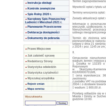
Termin zagospodarowania 
Instrukcja obsługi
Wysokość opłat z tytułu u
Kontrole zewnętrzne
Terminy wnoszenia opłat: 
Spis Rolny 2020 r.
Zasady aktualizacji opłat: 
Narodowy Spis Powszechny
Ludności i Mieszkań 2021 r.
Informacje o przeznacz
Planowanie Przestrzenne
wieczyste, użytkowanie, n
Nieruchomość przeznac
Deklaracja dostępności
ustnego nieograniczoneg
Dokumenty do pobrania
Termin do złożenia wni
pierwszeństwa w nabyciu 
ustawy z dnia 21 sierpni
z 2024 r. poz. 1145 ze zm.)
Prawo Miejscowe
II.
Jak załatwić sprawę
Oznaczenie nieruchomoś
wadium, termin i miejsce 
Redaktorzy Strony
1. Działka nr 1323/3 o
Rejonowym
Statystyka odwiedzin
w Skarżysku-Kamien
KI1R/00007018/8,
Statystyka czytalności
 cena wywoławcza: 36 
Wyszukaj urzędnika
zwolnieniu
z podatku VAT na podstawie
Rejestr zmian
2004 r. o dostawie towarów
 wadium: 1 800,00 zł.
Mapa serwisu
Przetarg odbędzie się w 
Miasta i Gminy w Suchedn
Wyszukiwarka
godzinie 10:00.