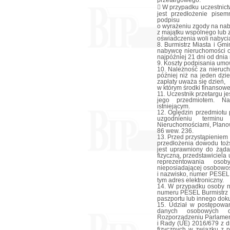
przetargowego.
 W przypadku uczestnic
jest przedłożenie pise
podpisu
o wyrażeniu zgody na na
z majątku wspólnego lub 
oświadczenia woli nabyci
8. Burmistrz Miasta i G
nabywcę nieruchomości o 
najpóźniej 21 dni od dnia 
9. Koszty podpisania umo
10. Należność za nieruc
później niż na jeden dzi
zapłaty uważa się dzień,
w którym środki finansow
11. Uczestnik przetargu 
jego przedmiotem. Na
istniejącym.
12. Oględzin przedmiotu
uzgodnieniu termin
Nieruchomościami, Planow
86 wew. 236.
13. Przed przystąpieniem
przedłożenia dowodu toż
jest uprawniony do żąda
fizyczną, przedstawiciela
reprezentowania osob
nieposiadającej osobowoś
i nazwisko, numer PESEL,
tym adres elektroniczny.
14. W przypadku osoby n
numeru PESEL Burmistrz 
paszportu lub innego dok
15. Udział w postępowa
danych osobowych o
Rozporządzeniu Parlamen
i Rady (UE) 2016/679 z d
fizycznych w związku z 