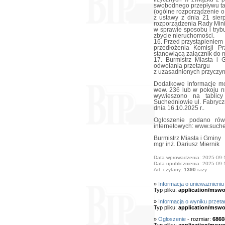
swobodnego przepływu ta
(ogólne rozporządzenie o
z ustawy z dnia 21 sier
rozporządzenia Rady Minis
w sprawie sposobu i try
zbycie nieruchomości.
16. Przed przystąpieniem
przedłożenia Komisji Pr
stanowiącą załącznik do n
17. Burmistrz Miasta i
odwołania przetargu
z uzasadnionych przyczyn
Dodatkowe informacje m
wew. 236 lub w pokoju nr
wywieszono na tablic
Suchedniowie ul. Fabryczn
dnia 16.10.2025 r..
Ogłoszenie podano rów
internetowych: www.suched
Burmistrz Miasta i Gminy
mgr inż. Dariusz Miernik
Data wprowadzenia: 2025-09-
Data upublicznienia: 2025-09-
Art. czytany:
1390
razy
»
Informacja o unieważnieniu
Typ pliku:
application/mswo
»
Informacja o wyniku przetar
Typ pliku:
application/mswo
»
Ogłoszenie
- rozmiar:
6860