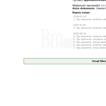
Typ pliku:
application/mswo
Wiadomość wprowadził:
Karo
Autor dokumentu
: Joanna 
Rejestr zmian:
2026-01-29
1. Typ zdarzenia: dodanie załą
2025-11-05
2. Typ zdarzenia: dodanie załą
2025-09-16
3. Typ zdarzenia: dodanie załą
4. Typ zdarzenia: usunięcie z
5. Typ zdarzenia: edycja wia
6. Typ zdarzenia: dodanie załą
7. Typ zdarzenia: nowa wiad
Urząd Mias