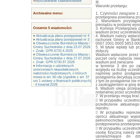
»
Wyszukiwanie zaawansowane
III.
Warunki przetargu:
Archiwalne menu:
1. Czynności związane z
przetargowa powołana prz
2. Warunkiem przystąpi
pieniądzu w podanej wyso
Ostatnie 5 wiadomości:
3. Komisja Przetargowa p
wadium przez uczestników
»
Aktualizacja planu postępowań nr 4
4. Wadium należy wpłacić
»
Aktualizacja planu postępowań nr 3
rachunek Gminy w Bank
»
Obwieszczenie Burmistrza Miasta i
0007 2001 0005 5853 0001
Gminy Suchedniów z dnia 23.07.2026
5. W tytule wpłaty lub pr
r. Znak: GPR.6733.4.2025
dotyczy.
»
Obwieszczenie Burmistrza Miasta i
Wadium wpłacone przez w
Gminy Suchedniów z dnia 27.07.2026
poczet ceny nabycia nie
r. Znak: GPR.6730.97.2026
wadium jest zwracane
»
Informacja o udzielonych
w terminie 3 dni po za
umorzeniach niepodatkowych
względu na liczbę uczestn
należności budżetowych, o których
najmniej jedno postąpi
mowa w art. 60 ufp (zgodnie z art. 37
postąpienia decydują ucze
ust 1 ustawy o finansach publicznych)
z tym że postąpienie nie
- II kwartał 2026
z zaokrągleniem w górę do
6. Wadium ulega przepa
notarialnej przez uczestnik
7. W przetargu mogą brać 
 W przypadku uczestnic
przedłożenie aktualneg
rejestru.
 W przypadku repreze
oprócz aktualnego wypis
pełnomocnictwa upowa
postępowania przetargow
 W przypadku uczestnic
osobę fizyczną należy o
upoważniające do dz