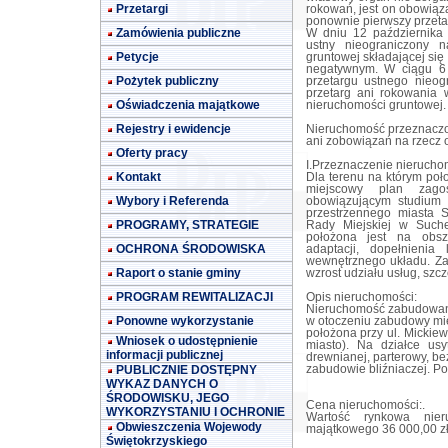
Przetargi
rokowań, jest on obowiąz
ponownie pierwszy przeta
Zamówienia publiczne
W dniu 12 października 
ustny nieograniczony 
Petycje
gruntowej składającej się 
negatywnym. W ciągu 6 
Pożytek publiczny
przetargu ustnego nieog
przetarg ani rokowania
Oświadczenia majątkowe
nieruchomości gruntowej.
Rejestry i ewidencje
Nieruchomość przeznaczo
ani zobowiązań na rzecz o
Oferty pracy
I.Przeznaczenie nierucho
Kontakt
Dla terenu na którym poł
miejscowy plan zagos
Wybory i Referenda
obowiązującym studium
przestrzennego miasta 
PROGRAMY, STRATEGIE
Rady Miejskiej w Suche
położona jest na obsz
OCHRONA ŚRODOWISKA
adaptacji, dopełnieni
wewnętrznego układu. Za
Raport o stanie gminy
wzrost udziału usług, szcz
PROGRAM REWITALIZACJI
Opis nieruchomości:
Nieruchomość zabudowana,
Ponowne wykorzystanie
w otoczeniu zabudowy mie
położona przy ul. Micki
Wniosek o udostępnienie
miasto). Na działce usy
informacji publicznej
drewnianej, parterowy, b
PUBLICZNIE DOSTĘPNY
zabudowie bliźniaczej. Po
WYKAZ DANYCH O
ŚRODOWISKU, JEGO
Cena nieruchomości:.
WYKORZYSTANIU I OCHRONIE
Wartość rynkowa nier
Obwieszczenia Wojewody
majątkowego 36 000,00 zł
Świętokrzyskiego