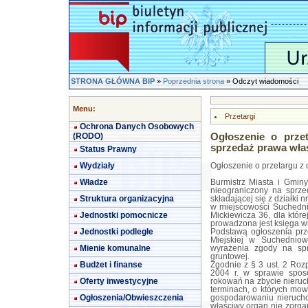
STRONA GŁÓWNA BIP
»
Poprzednia strona
» Odczyt wiadomości
Menu:
Przetargi
Ochrona Danych Osobowych
(RODO)
Ogłoszenie o prze
sprzedaż prawa wła
Status Prawny
Wydziały
Ogłoszenie o przetargu z 
Władze
Burmistrz Miasta i Gmin
nieograniczony na sprze
Struktura organizacyjna
składającej się z działki 
w miejscowości Suchedni
Jednostki pomocnicze
Mickiewicza 36, dla któ
prowadzona jest księga w
Jednostki podległe
Podstawą ogłoszenia prz
Miejskiej w Suchedniow
Mienie komunalne
wyrażenia zgody na spr
gruntowej.
Budżet i finanse
Zgodnie z § 3 ust. 2 Roz
2004 r. w sprawie spos
Oferty inwestycyjne
rokowań na zbycie nierucho
terminach, o których mow
Ogłoszenia/Obwieszczenia
gospodarowaniu nierucho
właściwy organ nie zorga