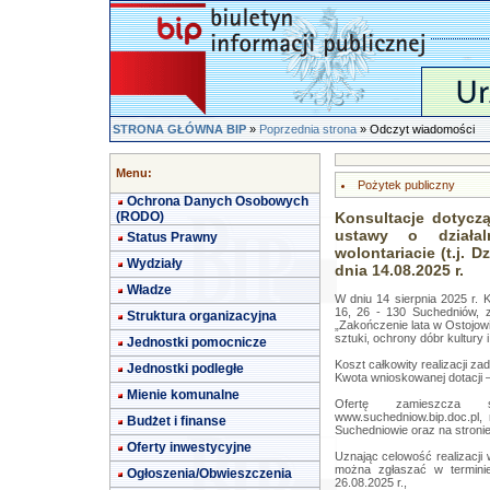
STRONA GŁÓWNA BIP
»
Poprzednia strona
» Odczyt wiadomości
Menu:
Pożytek publiczny
Ochrona Danych Osobowych
(RODO)
Konsultacje dotyczą
ustawy o działa
Status Prawny
wolontariacie (t.j. D
Wydziały
dnia 14.08.2025 r.
Władze
W dniu 14 sierpnia 2025 r. 
16, 26 - 130 Suchedniów, zł
Struktura organizacyjna
„Zakończenie lata w Ostojowi
sztuki, ochrony dóbr kultury
Jednostki pomocnicze
Koszt całkowity realizacji zad
Jednostki podległe
Kwota wnioskowanej dotacji –
Mienie komunalne
Ofertę zamieszcza s
www.suchedniow.bip.doc.pl,
Budżet i finanse
Suchedniowie oraz na stroni
Oferty inwestycyjne
Uznając celowość realizacji 
można zgłaszać w terminie
Ogłoszenia/Obwieszczenia
26.08.2025 r.,