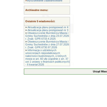
»
Wyszukiwanie zaawansowane
Archiwalne menu:
Ostatnie 5 wiadomości:
»
Aktualizacja planu postępowań nr 4
»
Aktualizacja planu postępowań nr 3
»
Obwieszczenie Burmistrza Miasta i
Gminy Suchedniów z dnia 23.07.2026
r. Znak: GPR.6733.4.2025
»
Obwieszczenie Burmistrza Miasta i
Gminy Suchedniów z dnia 27.07.2026
r. Znak: GPR.6730.97.2026
»
Informacja o udzielonych
umorzeniach niepodatkowych
należności budżetowych, o których
mowa w art. 60 ufp (zgodnie z art. 37
ust 1 ustawy o finansach publicznych)
- II kwartał 2026
Urząd Mias