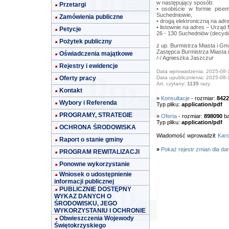
w następujący sposób:
Przetargi
• osobiście w formie pis
Suchedniowie,
Zamówienia publiczne
• drogą elektroniczną na adr
• listownie na adres – Urząd
Petycje
26 - 130 Suchedniów (decydu
Pożytek publiczny
z up. Burmistrza Miasta i Gm
Zastępca Burmistrza Miasta 
Oświadczenia majątkowe
/-/ Agnieszka Jaszczur
Rejestry i ewidencje
Data wprowadzenia: 2025-08-
Oferty pracy
Data upublicznienia: 2025-08-
Art. czytany:
1135
razy
Kontakt
»
Konsultacje
- rozmiar:
8422
Wybory i Referenda
Typ pliku:
application/pdf
PROGRAMY, STRATEGIE
»
Oferta
- rozmiar:
898090
ba
Typ pliku:
application/pdf
OCHRONA ŚRODOWISKA
Wiadomość wprowadził:
Karo
Raport o stanie gminy
»
Pokaż rejestr zmian dla da
PROGRAM REWITALIZACJI
Ponowne wykorzystanie
Wniosek o udostępnienie
informacji publicznej
PUBLICZNIE DOSTĘPNY
WYKAZ DANYCH O
ŚRODOWISKU, JEGO
WYKORZYSTANIU I OCHRONIE
Obwieszczenia Wojewody
Świętokrzyskiego