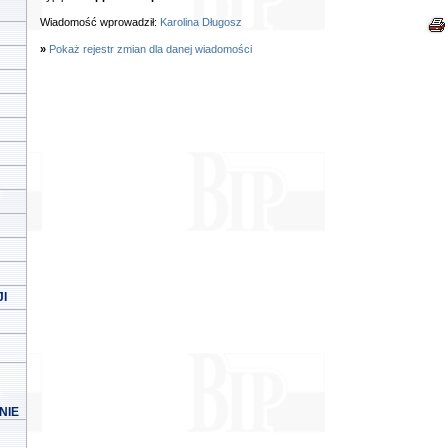
Wiadomość wprowadził:
Karolina Długosz
»
Pokaż rejestr zmian dla danej wiadomości
I
NIE