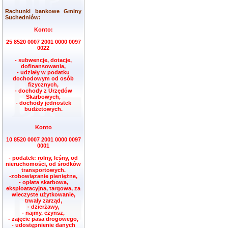
Rachunki bankowe Gminy
Suchedniów:
Konto:
25 8520 0007 2001 0000 0097
0022
- subwencje, dotacje,
dofinansowania,
- udziały w podatku
dochodowym od osób
fizycznych,
- dochody z Urzędów
Skarbowych,
- dochody jednostek
budżetowych.
Konto
10 8520 0007 2001 0000 0097
0001
- podatek: rolny, leśny, od
nieruchomości, od środków
transportowych.
-zobowiązanie pieniężne,
- opłata skarbowa,
eksploatacyjna, targowa, za
wieczyste użytkowanie,
trwały zarząd,
- dzierżawy,
- najmy, czynsz,
- zajęcie pasa drogowego,
- udostępnienie danych