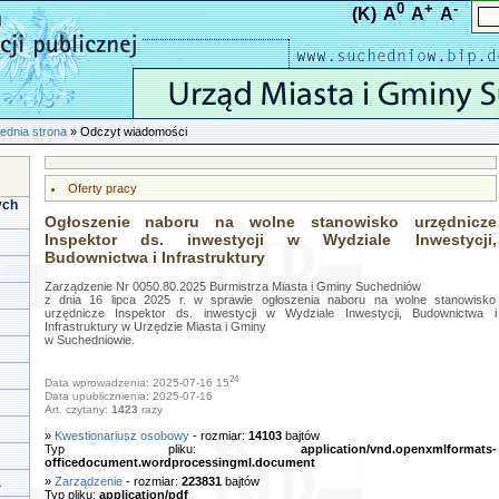
0
+
-
(K)
A
A
A
ednia strona
» Odczyt wiadomości
Oferty pracy
ych
Ogłoszenie naboru na wolne stanowisko urzędnicze
Inspektor ds. inwestycji w Wydziale Inwestycji,
Budownictwa i Infrastruktury
Zarządzenie Nr 0050.80.2025 Burmistrza Miasta i Gminy Suchedniów
z dnia 16 lipca 2025 r. w sprawie ogłoszenia naboru na wolne stanowisko
urzędnicze Inspektor ds. inwestycji w Wydziale Inwestycji, Budownictwa i
Infrastruktury w Urzędzie Miasta i Gminy
w Suchedniowie.
24
Data wprowadzenia: 2025-07-16 15
Data upublicznienia: 2025-07-16
Art. czytany:
1423
razy
»
Kwestionariusz osobowy
- rozmiar:
14103
bajtów
Typ pliku:
application/vnd.openxmlformats-
officedocument.wordprocessingml.document
a
»
Zarządzenie
- rozmiar:
223831
bajtów
Typ pliku:
application/pdf