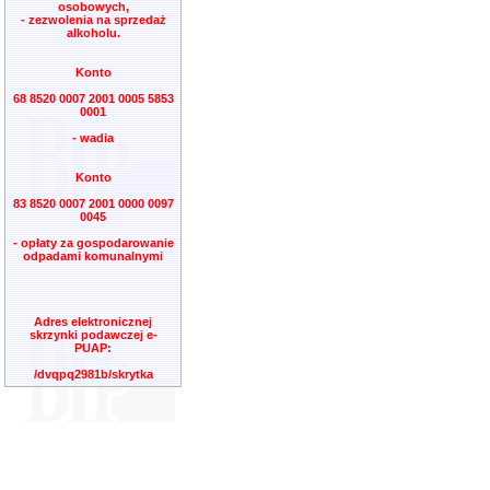
osobowych,
- zezwolenia na sprzedaż
alkoholu.
Konto
68 8520 0007 2001 0005 5853
0001
- wadia
Konto
83 8520 0007 2001 0000 0097
0045
- opłaty za gospodarowanie
odpadami komunalnymi
Adres elektronicznej
skrzynki podawczej e-
PUAP:
/dvqpq2981b/skrytka