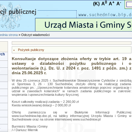
0
+
-
(K)
A
A
A
ednia strona
» Odczyt wiadomości
Pożytek publiczny
ych
Konsultacje dotyczące złożenia oferty w trybie art. 19 a
ustawy o działalności pożytku publicznego i o
wolontariacie (t.j. Dz. U. z 2024 r. poz. 1491 z późn. zm.) z
dnia 25.06.2025 r.
W dniu 25 czerwca 2025 r. Suchedniowskie Stowarzyszenie Cyklistów z siedzibą
ul. Sportowa 3, 26 - 130 Suchedniów, złożyło ofertę na realizację zadania
publicznego pn.: „Upowszechnianie kolarstwa amatorskiego poprzez organizację i
udział w zawodach kolarskich” w ramach zadania publicznego w zakresie:
wspierania i upowszechniania kultury fizycznej.
Koszt całkowity realizacji zadania – 2 260,00 zł
Kwota wnioskowanej dotacji – 2 000,00 zł
Ofertę zamieszcza się w Biuletynie Informacji Publicznej
www.suchedniow.bip.doc.pl, na tablicy informacyjnej Urzędu Miasta i Gminy w
Suchedniowie oraz na stronie internetowej www.suchedniow.pl
Burmistrz Miasta i Gminy
a
/-/ Dariusz Miernik