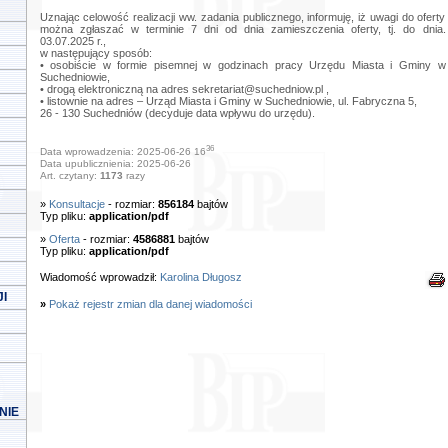
Uznając celowość realizacji ww. zadania publicznego, informuję, iż uwagi do oferty
można zgłaszać w terminie 7 dni od dnia zamieszczenia oferty, tj. do dnia.
03.07.2025 r.,
w następujący sposób:
• osobiście w formie pisemnej w godzinach pracy Urzędu Miasta i Gminy w
Suchedniowie,
• drogą elektroniczną na adres
sekretariat@suchedniow.pl
,
• listownie na adres – Urząd Miasta i Gminy w Suchedniowie, ul. Fabryczna 5,
26 - 130 Suchedniów (decyduje data wpływu do urzędu).
36
Data wprowadzenia: 2025-06-26 16
Data upublicznienia: 2025-06-26
Art. czytany:
1173
razy
»
Konsultacje
- rozmiar:
856184
bajtów
Typ pliku:
application/pdf
»
Oferta
- rozmiar:
4586881
bajtów
Typ pliku:
application/pdf
Wiadomość wprowadził:
Karolina Długosz
I
»
Pokaż rejestr zmian dla danej wiadomości
NIE