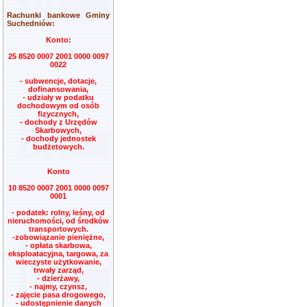
Rachunki bankowe Gminy
Suchedniów:
Konto:
25 8520 0007 2001 0000 0097
0022
- subwencje, dotacje,
dofinansowania,
- udziały w podatku
dochodowym od osób
fizycznych,
- dochody z Urzędów
Skarbowych,
- dochody jednostek
budżetowych.
Konto
10 8520 0007 2001 0000 0097
0001
- podatek: rolny, leśny, od
nieruchomości, od środków
transportowych.
-zobowiązanie pieniężne,
- opłata skarbowa,
eksploatacyjna, targowa, za
wieczyste użytkowanie,
trwały zarząd,
- dzierżawy,
- najmy, czynsz,
- zajęcie pasa drogowego,
- udostępnienie danych