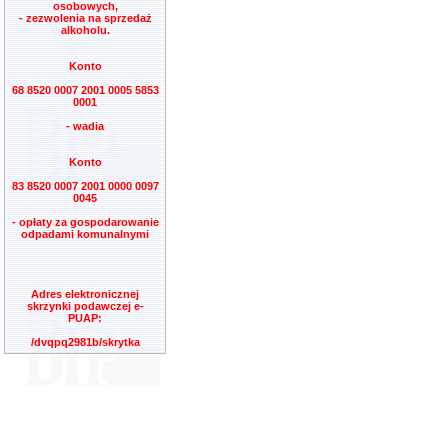
osobowych,
- zezwolenia na sprzedaż
alkoholu.
Konto
68 8520 0007 2001 0005 5853
0001
- wadia
Konto
83 8520 0007 2001 0000 0097
0045
- opłaty za gospodarowanie
odpadami komunalnymi
Adres elektronicznej
skrzynki podawczej e-
PUAP:
/dvqpq2981b/skrytka