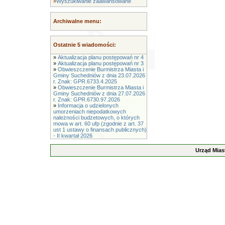
»
Wyszukiwanie zaawansowane
Archiwalne menu:
Ostatnie 5 wiadomości:
»
Aktualizacja planu postępowań nr 4
»
Aktualizacja planu postępowań nr 3
»
Obwieszczenie Burmistrza Miasta i
Gminy Suchedniów z dnia 23.07.2026
r. Znak: GPR.6733.4.2025
»
Obwieszczenie Burmistrza Miasta i
Gminy Suchedniów z dnia 27.07.2026
r. Znak: GPR.6730.97.2026
»
Informacja o udzielonych
umorzeniach niepodatkowych
należności budżetowych, o których
mowa w art. 60 ufp (zgodnie z art. 37
ust 1 ustawy o finansach publicznych)
- II kwartał 2026
Urząd Mias