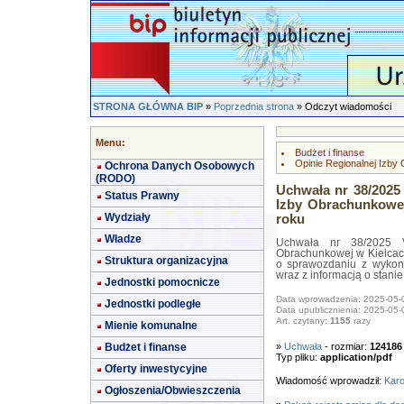
STRONA GŁÓWNA BIP
»
Poprzednia strona
» Odczyt wiadomości
Menu:
Budżet i finanse
Opinie Regionalnej Izby
Ochrona Danych Osobowych
(RODO)
Uchwała nr 38/2025
Status Prawny
Izby Obrachunkowej
Wydziały
roku
Władze
Uchwała nr 38/2025 V
Obrachunkowej w Kielcach
Struktura organizacyjna
o sprawozdaniu z wykon
wraz z informacją o stan
Jednostki pomocnicze
Data wprowadzenia: 2025-05-
Jednostki podległe
Data upublicznienia: 2025-05-
Art. czytany:
1155
razy
Mienie komunalne
Budżet i finanse
»
Uchwała
- rozmiar:
124186
Typ pliku:
application/pdf
Oferty inwestycyjne
Wiadomość wprowadził:
Karo
Ogłoszenia/Obwieszczenia