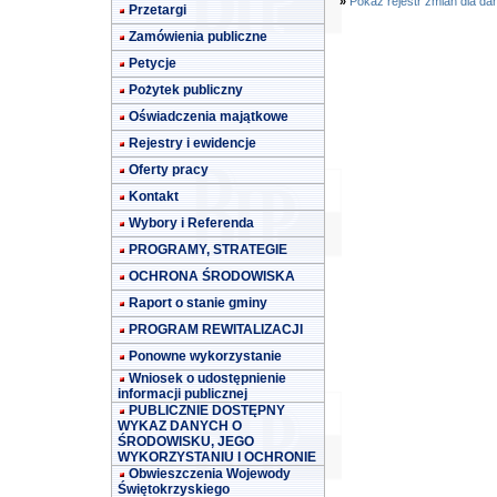
»
Pokaż rejestr zmian dla da
Przetargi
Zamówienia publiczne
Petycje
Pożytek publiczny
Oświadczenia majątkowe
Rejestry i ewidencje
Oferty pracy
Kontakt
Wybory i Referenda
PROGRAMY, STRATEGIE
OCHRONA ŚRODOWISKA
Raport o stanie gminy
PROGRAM REWITALIZACJI
Ponowne wykorzystanie
Wniosek o udostępnienie
informacji publicznej
PUBLICZNIE DOSTĘPNY
WYKAZ DANYCH O
ŚRODOWISKU, JEGO
WYKORZYSTANIU I OCHRONIE
Obwieszczenia Wojewody
Świętokrzyskiego