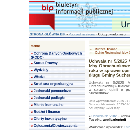
STRONA GŁÓWNA BIP
»
Poprzednia strona
» Odczyt wiadomości
Menu:
Budżet i finanse
Opinie Regionalnej Izby
Ochrona Danych Osobowych
(RODO)
Uchwała nr 5/2025 
Status Prawny
Izby Obrachunkowej
Wydziały
roku w sprawie opi
długu Gminy Suche
Władze
Uchwała nr 5/2025 VI
Struktura organizacyjna
Obrachunkowej w Kielcach
w sprawie opinii o pr
Jednostki pomocnicze
Suchedniów
Jednostki podległe
Data wprowadzenia: 2025-01-
Mienie komunalne
Data upublicznienia: 2025-01-
Art. czytany:
1369
razy
Budżet i finanse
»
Uchwała Nr 5/2025
- rozmi
Oferty inwestycyjne
Typ pliku:
application/pdf
Ogłoszenia/Obwieszczenia
Wiadomość wprowadził:
Karo