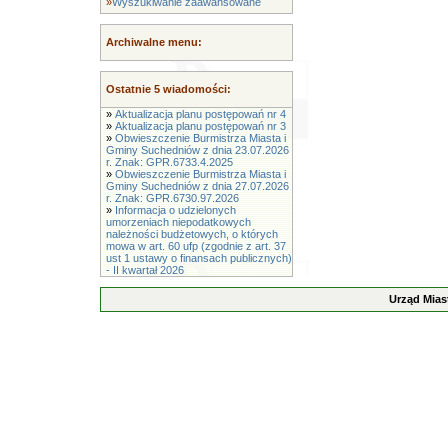
»
Wyszukiwanie zaawansowane
Archiwalne menu:
Ostatnie 5 wiadomości:
»
Aktualizacja planu postępowań nr 4
»
Aktualizacja planu postępowań nr 3
»
Obwieszczenie Burmistrza Miasta i
Gminy Suchedniów z dnia 23.07.2026
r. Znak: GPR.6733.4.2025
»
Obwieszczenie Burmistrza Miasta i
Gminy Suchedniów z dnia 27.07.2026
r. Znak: GPR.6730.97.2026
»
Informacja o udzielonych
umorzeniach niepodatkowych
należności budżetowych, o których
mowa w art. 60 ufp (zgodnie z art. 37
ust 1 ustawy o finansach publicznych)
- II kwartał 2026
Urząd Mias