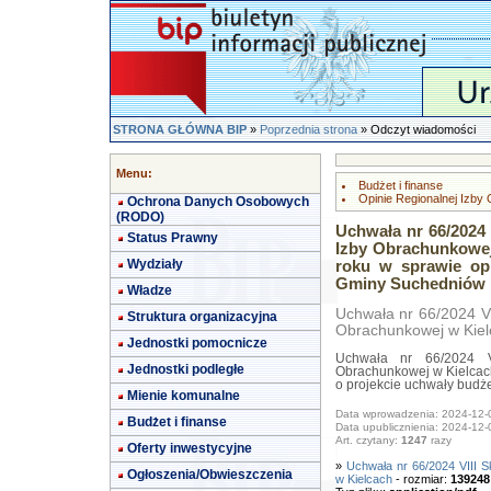
STRONA GŁÓWNA BIP
»
Poprzednia strona
» Odczyt wiadomości
Menu:
Budżet i finanse
Opinie Regionalnej Izby
Ochrona Danych Osobowych
(RODO)
Uchwała nr 66/2024 
Status Prawny
Izby Obrachunkowej
Wydziały
roku w sprawie opi
Gminy Suchedniów n
Władze
Uchwała nr 66/2024 VI
Struktura organizacyjna
Obrachunkowej w Kiel
Jednostki pomocnicze
Uchwała nr 66/2024 VI
Jednostki podległe
Obrachunkowej w Kielcach
o projekcie uchwały bud
Mienie komunalne
Data wprowadzenia: 2024-12-
Budżet i finanse
Data upublicznienia: 2024-12-
Art. czytany:
1247
razy
Oferty inwestycyjne
»
Uchwała nr 66/2024 VIII 
Ogłoszenia/Obwieszczenia
w Kielcach
- rozmiar:
139248