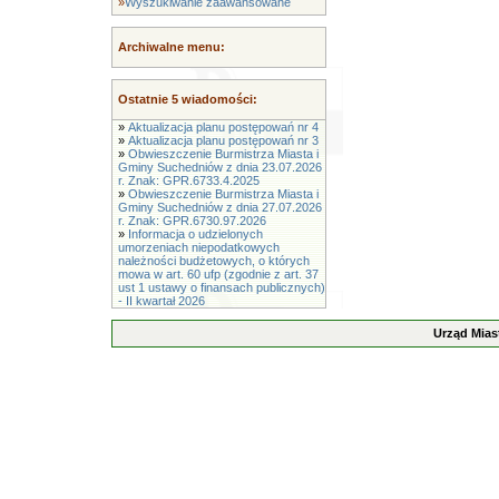
»
Wyszukiwanie zaawansowane
Archiwalne menu:
Ostatnie 5 wiadomości:
»
Aktualizacja planu postępowań nr 4
»
Aktualizacja planu postępowań nr 3
»
Obwieszczenie Burmistrza Miasta i
Gminy Suchedniów z dnia 23.07.2026
r. Znak: GPR.6733.4.2025
»
Obwieszczenie Burmistrza Miasta i
Gminy Suchedniów z dnia 27.07.2026
r. Znak: GPR.6730.97.2026
»
Informacja o udzielonych
umorzeniach niepodatkowych
należności budżetowych, o których
mowa w art. 60 ufp (zgodnie z art. 37
ust 1 ustawy o finansach publicznych)
- II kwartał 2026
Urząd Mias