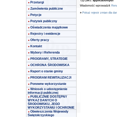
Typ pliku:
application/pdf
Przetargi
Wiadomość wprowadził:
Rena
Zamówienia publiczne
»
Pokaż rejestr zmian dla da
Petycje
Pożytek publiczny
Oświadczenia majątkowe
Rejestry i ewidencje
Oferty pracy
Kontakt
Wybory i Referenda
PROGRAMY, STRATEGIE
OCHRONA ŚRODOWISKA
Raport o stanie gminy
PROGRAM REWITALIZACJI
Ponowne wykorzystanie
Wniosek o udostępnienie
informacji publicznej
PUBLICZNIE DOSTĘPNY
WYKAZ DANYCH O
ŚRODOWISKU, JEGO
WYKORZYSTANIU I OCHRONIE
Obwieszczenia Wojewody
Świętokrzyskiego