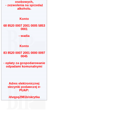
osobowych,
- zezwolenia na sprzedaż
alkoholu.
Konto
68 8520 0007 2001 0005 5853
0001
- wadia
Konto
83 8520 0007 2001 0000 0097
0045
- opłaty za gospodarowanie
odpadami komunalnymi
Adres elektronicznej
skrzynki podawczej e-
PUAP:
/dvqpq2981b/skrytka