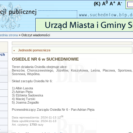
0
+
-
(K)
A
A
A
ednia strona
» Odczyt wiadomości
Jednostki pomocnicze
ych
OSIEDLE NR 6 w SUCHEDNIOWIE
Teren działania Osiedla obejmuje ulice:
Berezów, Choroszewskiego, Józefów, Koszykowa, Leśna, Placowa, Sportowa,
Sosnowa, Wspólna.
Skład zarządu Osiedla Nr 6:
1) Albin Lasota
2) Adrian Pięta
3) Elżbieta Sadowska
4) Maciej Turski
5) Joanna Zegadło
Przewodniczący Zarządu Osiedla Nr 6 - Pan Adrian Pięta
06
Data wprowadzenia: 2024-11-13 12
Data upublicznienia: 2024-11-13
Art. czytany:
1753
razy
a