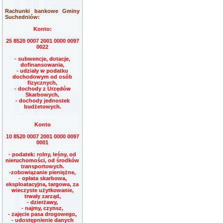
Rachunki bankowe Gminy
Suchedniów:
Konto:
25 8520 0007 2001 0000 0097
0022
- subwencje, dotacje,
dofinansowania,
- udziały w podatku
dochodowym od osób
fizycznych,
- dochody z Urzędów
Skarbowych,
- dochody jednostek
budżetowych.
Konto
10 8520 0007 2001 0000 0097
0001
- podatek: rolny, leśny, od
nieruchomości, od środków
transportowych.
-zobowiązanie pieniężne,
- opłata skarbowa,
eksploatacyjna, targowa, za
wieczyste użytkowanie,
trwały zarząd,
- dzierżawy,
- najmy, czynsz,
- zajęcie pasa drogowego,
- udostępnienie danych