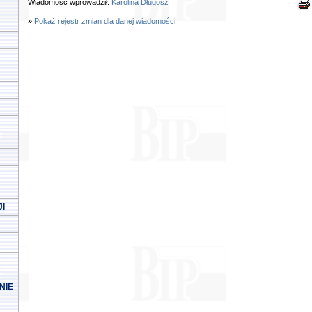
Wiadomość wprowadził:
Karolina Długosz
»
Pokaż rejestr zmian dla danej wiadomości
I
NIE