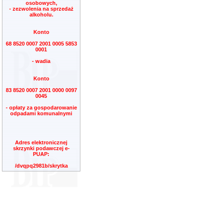
osobowych,
- zezwolenia na sprzedaż
alkoholu.
Konto
68 8520 0007 2001 0005 5853
0001
- wadia
Konto
83 8520 0007 2001 0000 0097
0045
- opłaty za gospodarowanie
odpadami komunalnymi
Adres elektronicznej
skrzynki podawczej e-
PUAP:
/dvqpq2981b/skrytka