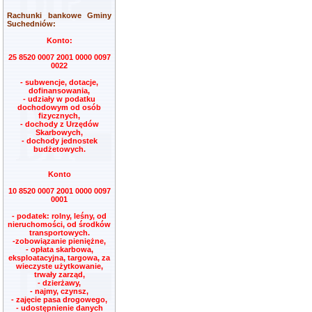
Rachunki bankowe Gminy
Suchedniów:
Konto:
25 8520 0007 2001 0000 0097
0022
- subwencje, dotacje,
dofinansowania,
- udziały w podatku
dochodowym od osób
fizycznych,
- dochody z Urzędów
Skarbowych,
- dochody jednostek
budżetowych.
Konto
10 8520 0007 2001 0000 0097
0001
- podatek: rolny, leśny, od
nieruchomości, od środków
transportowych.
-zobowiązanie pieniężne,
- opłata skarbowa,
eksploatacyjna, targowa, za
wieczyste użytkowanie,
trwały zarząd,
- dzierżawy,
- najmy, czynsz,
- zajęcie pasa drogowego,
- udostępnienie danych