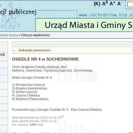
0
+
-
(K)
A
A
A
ednia strona
» Odczyt wiadomości
Jednostki pomocnicze
ych
OSIEDLE NR 4 w SUCHEDNIOWIE
Teren działania Osiedla obejmuje ulice:
Kielecka, Świerkowa, Topolowa,Zagórska, Żeromskiego
Skład zarządu Osiedla Nr 4:
1) Renata Kaczmarzyk
2) Angela Lewandowska
3) Stefan Łutczyk
4) Joanna Odelska
5) Wojciech Pietrasiewicz
Przewodniczący Zarządu Osiedla Nr 4 - Pani Joanna Odelska
03
Data wprowadzenia: 2024-11-13 12
Data upublicznienia: 2024-11-13
Art. czytany:
1580
razy
a