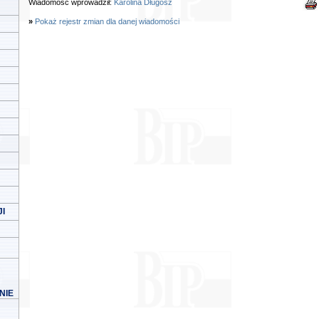
Wiadomość wprowadził:
Karolina Długosz
»
Pokaż rejestr zmian dla danej wiadomości
I
NIE