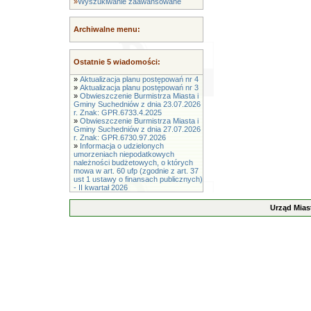
»
Wyszukiwanie zaawansowane
Archiwalne menu:
Ostatnie 5 wiadomości:
»
Aktualizacja planu postępowań nr 4
»
Aktualizacja planu postępowań nr 3
»
Obwieszczenie Burmistrza Miasta i
Gminy Suchedniów z dnia 23.07.2026
r. Znak: GPR.6733.4.2025
»
Obwieszczenie Burmistrza Miasta i
Gminy Suchedniów z dnia 27.07.2026
r. Znak: GPR.6730.97.2026
»
Informacja o udzielonych
umorzeniach niepodatkowych
należności budżetowych, o których
mowa w art. 60 ufp (zgodnie z art. 37
ust 1 ustawy o finansach publicznych)
- II kwartał 2026
Urząd Mias