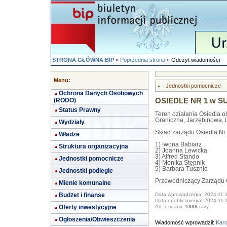
STRONA GŁÓWNA BIP
»
Poprzednia strona
» Odczyt wiadomości
Menu:
Jednostki pomocnicze
Ochrona Danych Osobowych
(RODO)
OSIEDLE NR 1 w 
Status Prawny
Teren działania Osiedla o
Graniczna, Jarzębinowa, 
Wydziały
Skład zarządu Osiedla Nr 
Władze
1) Iwona Babiarz
Struktura organizacyjna
2) Joanna Lewicka
3) Alfred Stando
Jednostki pomocnicze
4) Monika Stępnik
5) Barbara Tusznio
Jednostki podległe
Przewodniczący Zarządu O
Mienie komunalne
Budżet i finanse
Data wprowadzenia: 2024-11-
Data upublicznienia: 2024-11-
Oferty inwestycyjne
Art. czytany:
1888
razy
Ogłoszenia/Obwieszczenia
Wiadomość wprowadził:
Karo