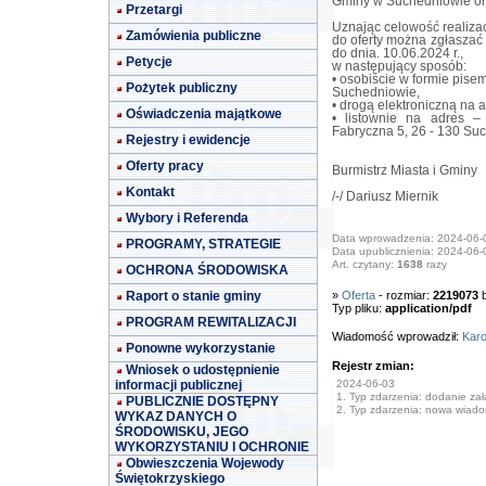
Gminy w Suchedniowie ora
Przetargi
Uznając celowość realizac
Zamówienia publiczne
do oferty można zgłaszać w
do dnia. 10.06.2024 r.,
Petycje
w następujący sposób:
• osobiście w formie pis
Pożytek publiczny
Suchedniowie,
• drogą elektroniczną na 
Oświadczenia majątkowe
• listownie na adres –
Fabryczna 5, 26 - 130 Su
Rejestry i ewidencje
Oferty pracy
Burmistrz Miasta i Gminy
Kontakt
/-/ Dariusz Miernik
Wybory i Referenda
Data wprowadzenia: 2024-06-
PROGRAMY, STRATEGIE
Data upublicznienia: 2024-06-
Art. czytany:
1638
razy
OCHRONA ŚRODOWISKA
Raport o stanie gminy
»
Oferta
- rozmiar:
2219073
b
Typ pliku:
application/pdf
PROGRAM REWITALIZACJI
Wiadomość wprowadził:
Karo
Ponowne wykorzystanie
Rejestr zmian:
Wniosek o udostępnienie
informacji publicznej
2024-06-03
1. Typ zdarzenia: dodanie załą
PUBLICZNIE DOSTĘPNY
2. Typ zdarzenia: nowa wiad
WYKAZ DANYCH O
ŚRODOWISKU, JEGO
WYKORZYSTANIU I OCHRONIE
Obwieszczenia Wojewody
Świętokrzyskiego