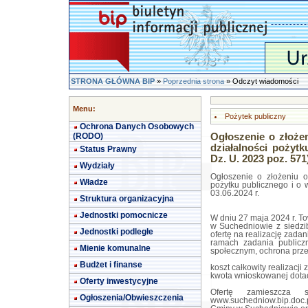
STRONA GŁÓWNA BIP
»
Poprzednia strona
» Odczyt wiadomości
Menu:
Pożytek publiczny
Ochrona Danych Osobowych
(RODO)
Ogłoszenie o złożen
działalności pożytku
Status Prawny
Dz. U. 2023 poz. 571)
Wydziały
Ogłoszenie o złożeniu of
Władze
pożytku publicznego i o w
03.06.2024 r.
Struktura organizacyjna
Jednostki pomocnicze
W dniu 27 maja 2024 r. To
w Suchedniowie z siedzib
Jednostki podległe
ofertę na realizację zada
ramach zadania publiczn
Mienie komunalne
społecznym, ochrona prze
Budżet i finanse
koszt całkowity realizacji
kwota wnioskowanej dotacj
Oferty inwestycyjne
Ofertę zamieszcza s
Ogłoszenia/Obwieszczenia
www.suchedniow.bip.doc.