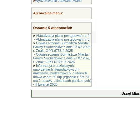
»
Wyszukiwanie zaawansowane
Archiwalne menu:
Ostatnie 5 wiadomości:
»
Aktualizacja planu postępowań nr 4
»
Aktualizacja planu postępowań nr 3
»
Obwieszczenie Burmistrza Miasta i
Gminy Suchedniów z dnia 23.07.2026
r. Znak: GPR.6733.4.2025
»
Obwieszczenie Burmistrza Miasta i
Gminy Suchedniów z dnia 27.07.2026
r. Znak: GPR.6730.97.2026
»
Informacja o udzielonych
umorzeniach niepodatkowych
należności budżetowych, o których
mowa w art. 60 ufp (zgodnie z art. 37
ust 1 ustawy o finansach publicznych)
- II kwartał 2026
Urząd Mias