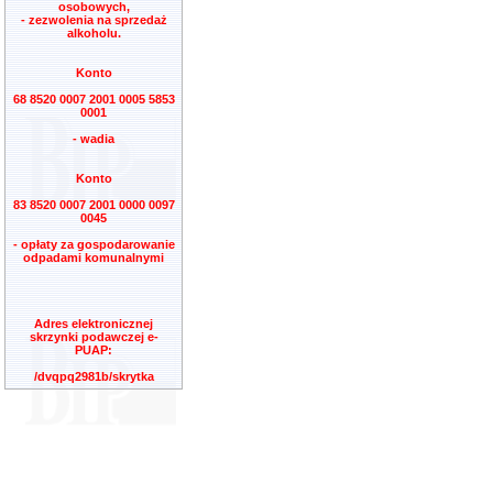
osobowych,
- zezwolenia na sprzedaż
alkoholu.
Konto
68 8520 0007 2001 0005 5853
0001
- wadia
Konto
83 8520 0007 2001 0000 0097
0045
- opłaty za gospodarowanie
odpadami komunalnymi
Adres elektronicznej
skrzynki podawczej e-
PUAP:
/dvqpq2981b/skrytka