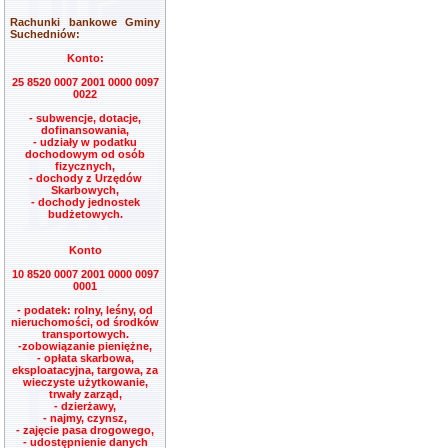
Rachunki bankowe Gminy
Suchedniów:
Konto:
25 8520 0007 2001 0000 0097
0022
- subwencje, dotacje,
dofinansowania,
- udziały w podatku
dochodowym od osób
fizycznych,
- dochody z Urzędów
Skarbowych,
- dochody jednostek
budżetowych.
Konto
10 8520 0007 2001 0000 0097
0001
- podatek: rolny, leśny, od
nieruchomości, od środków
transportowych.
-zobowiązanie pieniężne,
- opłata skarbowa,
eksploatacyjna, targowa, za
wieczyste użytkowanie,
trwały zarząd,
- dzierżawy,
- najmy, czynsz,
- zajęcie pasa drogowego,
- udostępnienie danych