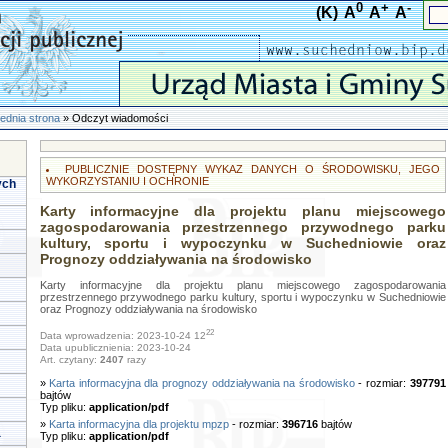
0
+
-
(K)
A
A
A
ednia strona
» Odczyt wiadomości
PUBLICZNIE DOSTĘPNY WYKAZ DANYCH O ŚRODOWISKU, JEGO
WYKORZYSTANIU I OCHRONIE
ych
Karty informacyjne dla projektu planu miejscowego
zagospodarowania przestrzennego przywodnego parku
kultury, sportu i wypoczynku w Suchedniowie oraz
Prognozy oddziaływania na środowisko
Karty informacyjne dla projektu planu miejscowego zagospodarowania
przestrzennego przywodnego parku kultury, sportu i wypoczynku w Suchedniowie
oraz Prognozy oddziaływania na środowisko
22
Data wprowadzenia: 2023-10-24 12
Data upublicznienia: 2023-10-24
Art. czytany:
2407
razy
»
Karta informacyjna dla prognozy oddziaływania na środowisko
- rozmiar:
397791
bajtów
Typ pliku:
application/pdf
»
Karta informacyjna dla projektu mpzp
- rozmiar:
396716
bajtów
a
Typ pliku:
application/pdf