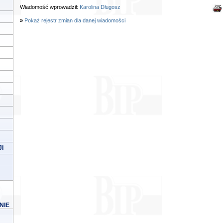
Wiadomość wprowadził:
Karolina Długosz
»
Pokaż rejestr zmian dla danej wiadomości
I
NIE