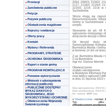
Przetargi
2084, 2085/3, 2106/3, 210
2127, 2128/3, 2129/3, 21
Zamówienia publiczne
2220/2, 2219, 2216 w re
Suchedniów.
Petycje
Strony mogą się zapozn
Pożytek publiczny
Nieruchomościami, Infras
Gminy w Suchedniowie ul
Oświadczenia majątkowe
urzędu.
Rejestry i ewidencje
Stosownie do art. 49 
ogłoszenia niniejszego ob
Oferty pracy
doręczenie decyzji o któr
Kontakt
Od decyzji służy s
Samorządowego Kolegium
Wybory i Referenda
Burmistrza Miasta i Gmin
w terminie 14 dni od dnia j
PROGRAMY, STRATEGIE
Z up. Burmistrza Miasta i
OCHRONA ŚRODOWISKA
Z-ca Burmistrza
mgr inż. Dariusz Miernik
Raport o stanie gminy
Obwieszczenie
PROGRAM REWITALIZACJI
zostało udostępnione
w Biuletynie Informacji Pu
Ponowne wykorzystanie
oraz tablicy ogłoszeń UM
w dniu 31 stycznia 2023 r.
Wniosek o udostępnienie
informacji publicznej
PUBLICZNIE DOSTĘPNY
Data wprowadzenia: 2023-01-
WYKAZ DANYCH O
Data upublicznienia: 2023-01-
Art. czytany:
2337
razy
ŚRODOWISKU, JEGO
WYKORZYSTANIU I OCHRONIE
»
Obwieszczenie
- rozmiar:
Obwieszczenia Wojewody
Typ pl
Świętokrzyskiego
officedocument.wordproc