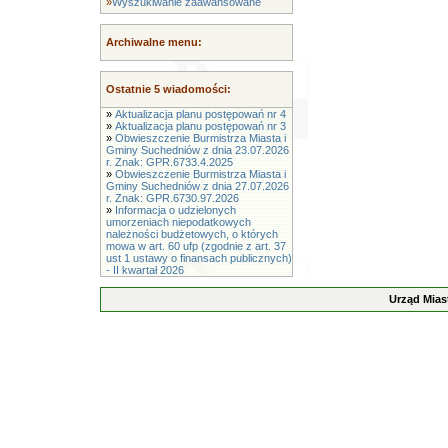
»
Wyszukiwanie zaawansowane
Archiwalne menu:
Ostatnie 5 wiadomości:
»
Aktualizacja planu postępowań nr 4
»
Aktualizacja planu postępowań nr 3
»
Obwieszczenie Burmistrza Miasta i
Gminy Suchedniów z dnia 23.07.2026
r. Znak: GPR.6733.4.2025
»
Obwieszczenie Burmistrza Miasta i
Gminy Suchedniów z dnia 27.07.2026
r. Znak: GPR.6730.97.2026
»
Informacja o udzielonych
umorzeniach niepodatkowych
należności budżetowych, o których
mowa w art. 60 ufp (zgodnie z art. 37
ust 1 ustawy o finansach publicznych)
- II kwartał 2026
Urząd Mias