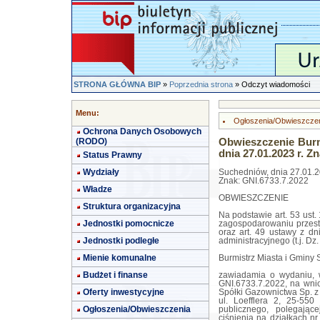
STRONA GŁÓWNA BIP
»
Poprzednia strona
» Odczyt wiadomości
Menu:
Ogłoszenia/Obwieszcze
Ochrona Danych Osobowych
(RODO)
Obwieszczenie Burm
dnia 27.01.2023 r. Z
Status Prawny
Wydziały
Suchedniów, dnia 27.01.20
Znak: GNI.6733.7.2022
Władze
OBWIESZCZENIE
Struktura organizacyjna
Na podstawie art. 53 ust.
Jednostki pomocnicze
zagospodarowaniu przestr
oraz art. 49 ustawy z d
Jednostki podległe
administracyjnego (t.j. Dz.
Mienie komunalne
Burmistrz Miasta i Gminy
Budżet i finanse
zawiadamia o wydaniu, w
GNI.6733.7.2022, na wni
Oferty inwestycyjne
Spółki Gazownictwa Sp. z 
ul. Loefflera 2, 25-550 
Ogłoszenia/Obwieszczenia
publicznego, polegając
ciśnienia na działkach n